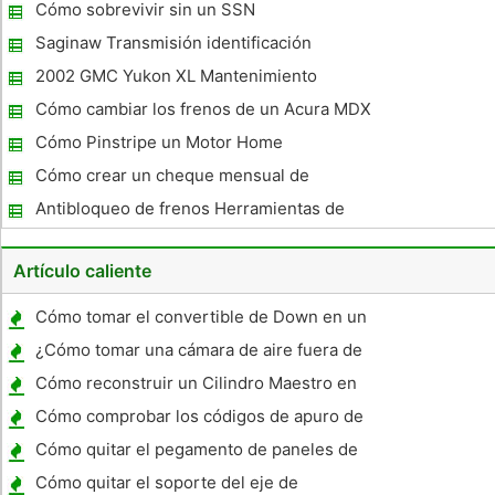
Cómo sobrevivir sin un SSN
Saginaw Transmisión identificación
2002 GMC Yukon XL Mantenimiento
necesario
Cómo cambiar los frenos de un Acura MDX
Cómo Pinstripe un Motor Home
Cómo crear un cheque mensual de
mantenimiento para su coche
Antibloqueo de frenos Herramientas de
diagnóstico
Artículo caliente
Cómo tomar el convertible de Down en un
Pontiac Solstice
¿Cómo tomar una cámara de aire fuera de
un Honda XR80?
Cómo reconstruir un Cilindro Maestro en
una Yamaha RD400
Cómo comprobar los códigos de apuro de
emisión con un interruptor de encendido
Cómo quitar el pegamento de paneles de
plástico de un coche
Cómo quitar el soporte del eje de