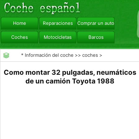
Home
Reparaciones
Comprar un automóvil
Coches
Motocicletas
Barcos
viajar
Camiones
*
Información del coche
>>
coches
>
>>
Mantenimiento General
>>
Mantenimiento de
Como montar 32 pulgadas, neumáticos
coches General
de un camión Toyota 1988