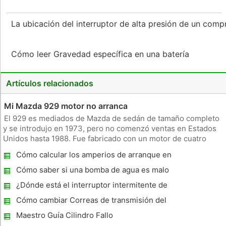
La ubicación del interruptor de alta presión de un com
Cómo leer Gravedad específica en una batería
Artículos relacionados
Mi Mazda 929 motor no arranca
El 929 es mediados de Mazda de sedán de tamaño completo
y se introdujo en 1973, pero no comenzó ventas en Estados
Unidos hasta 1988. Fue fabricado con un motor de cuatro
cilindros o seis y el motor de 3.0L. Cuando su Mazda 929 no
Cómo calcular los amperios de arranque en
arranca, puede ser frustrante. Hay varias razones por las que
frío
su Mazda
Cómo saber si una bomba de agua es malo
¿Dónde está el interruptor intermitente de
un Chevy Camaro 1989 ?
Cómo cambiar Correas de transmisión del
motor
Maestro Guía Cilindro Fallo