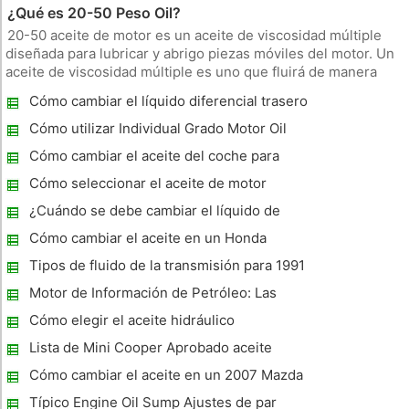
¿Qué es 20-50 Peso Oil?
20-50 aceite de motor es un aceite de viscosidad múltiple
diseñada para lubricar y abrigo piezas móviles del motor. Un
aceite de viscosidad múltiple es uno que fluirá de manera
eficiente a temperaturas variables. El número más bajo en la
Cómo cambiar el líquido diferencial trasero
escala de la viscosidad del aceite indica su capacidad de flui
en un GMC Sierra 2003
Cómo utilizar Individual Grado Motor Oil
Cómo cambiar el aceite del coche para
Dummies
Cómo seleccionar el aceite de motor
derecho
¿Cuándo se debe cambiar el líquido de
transmisión en un Toyota Siena?
Cómo cambiar el aceite en un Honda
Accord 2006
Tipos de fluido de la transmisión para 1991
Toyota
Motor de Información de Petróleo: Las
especificaciones
Cómo elegir el aceite hidráulico
Lista de Mini Cooper Aprobado aceite
Cómo cambiar el aceite en un 2007 Mazda
Tres 2.3L
Típico Engine Oil Sump Ajustes de par