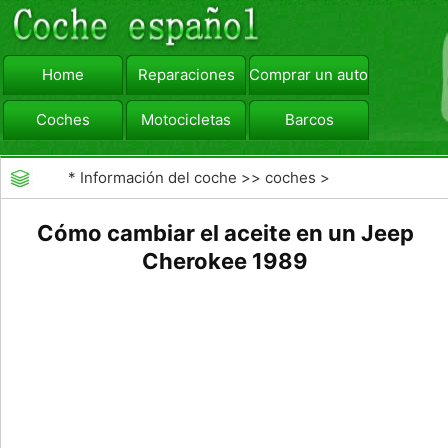
Home
Reparaciones
Comprar un automóvil
Coches
Motocicletas
Barcos
viajar
Camiones
*
Información del coche
>>
coches
>
>>
Mantenimiento General
>>
Cambio de Aceite
Cómo cambiar el aceite en un Jeep
Cherokee 1989