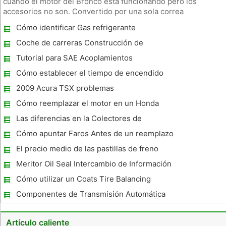
cuando el motor del Bronco está funcionando pero los
accesorios no son. Convertido por una sola correa
serpentina, el alternador de un caballo salvaje, dirección
Cómo identificar Gas refrigerante
asistida, bomba de agua y el aire acondicionado se ven
afectados si la correa
Coche de carreras Construcción de
Escuelas
Tutorial para SAE Acoplamientos
Cómo establecer el tiempo de encendido
en un Honda Civic 99
2009 Acura TSX problemas
Cómo reemplazar el motor en un Honda
Accord
Las diferencias en la Colectores de
admisión 5.7 y 6.1
Cómo apuntar Faros Antes de un reemplazo
El precio medio de las pastillas de freno
Meritor Oil Seal Intercambio de Información
Cómo utilizar un Coats Tire Balancing
Machine
Componentes de Transmisión Automática
Artículo caliente