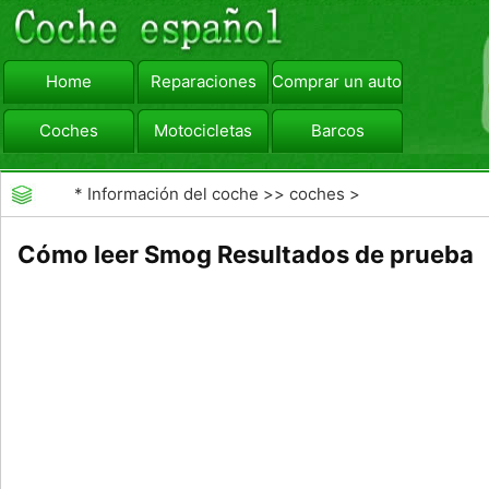
Home
Reparaciones
Comprar un automóvil
Coches
Motocicletas
Barcos
viajar
Camiones
*
Información del coche
>>
coches
>
>>
Mantenimiento General
>>
Mantenimiento de
Cómo leer Smog Resultados de prueba
Automotores Profesional