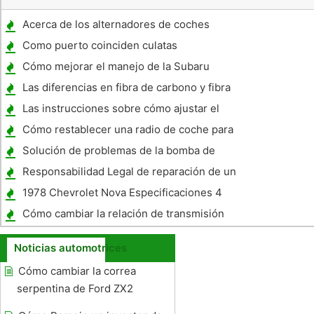
Acerca de los alternadores de coches
Como puerto coinciden culatas
Cómo mejorar el manejo de la Subaru
Forester 2006
Las diferencias en fibra de carbono y fibra
de vidrio Cascos
Las instrucciones sobre cómo ajustar el
reloj en un Chevy Rastreador
Cómo restablecer una radio de coche para
un Grand Am 2000
Solución de problemas de la bomba de
gasolina en 1995 960 Volvo
Responsabilidad Legal de reparación de un
coche personal utilizado para el trabajo
1978 Chevrolet Nova Especificaciones 4
puertas
Cómo cambiar la relación de transmisión
Eje De 3,73-4,10
Noticias automotrices
Cómo cambiar la correa
serpentina de Ford ZX2