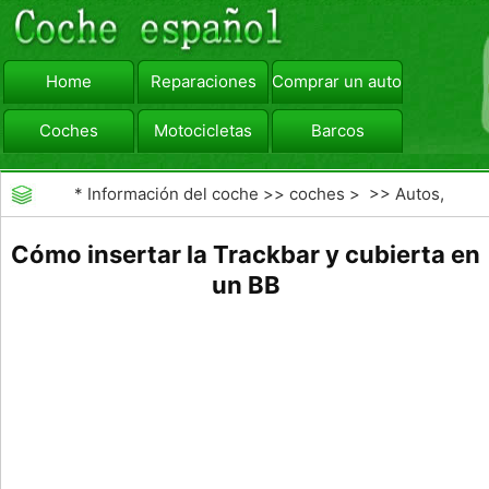
Home
Reparaciones
Comprar un automóvil
Coches
Motocicletas
Barcos
viajar
Camiones
*
Información del coche
>>
coches
> >>
Autos,
Autos
>>
4X4
Cómo insertar la Trackbar y cubierta en
un BB