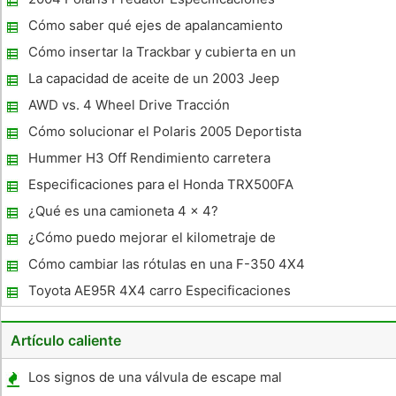
motores relativamente pequeños y de baja potencia. Mientras
que 190
Cómo saber qué ejes de apalancamiento
están en mi Jeep Wrangler X
Cómo insertar la Trackbar y cubierta en un
BB
La capacidad de aceite de un 2003 Jeep
Wrangler 4.0L
AWD vs. 4 Wheel Drive Tracción
Cómo solucionar el Polaris 2005 Deportista
400
Hummer H3 Off Rendimiento carretera
Especificaciones para el Honda TRX500FA
¿Qué es una camioneta 4 x 4?
¿Cómo puedo mejorar el kilometraje de
gasolina en mi 1989 Ford Bronco?
Cómo cambiar las rótulas en una F-350 4X4
Toyota AE95R 4X4 carro Especificaciones
Artículo caliente
Los signos de una válvula de escape mal