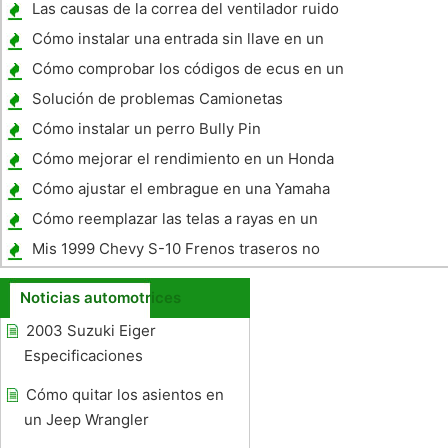
Las causas de la correa del ventilador ruido
Cómo instalar una entrada sin llave en un
Nissan Sentra 2008
Cómo comprobar los códigos de ecus en un
Nissan 240SX 1995
Solución de problemas Camionetas
Chevrolet
Cómo instalar un perro Bully Pin
combustible
Cómo mejorar el rendimiento en un Honda
GL1500
Cómo ajustar el embrague en una Yamaha
Roadliner
Cómo reemplazar las telas a rayas en un
coche
Mis 1999 Chevy S-10 Frenos traseros no
sangrará
Noticias automotrices
2003 Suzuki Eiger
Especificaciones
Cómo quitar los asientos en
un Jeep Wrangler