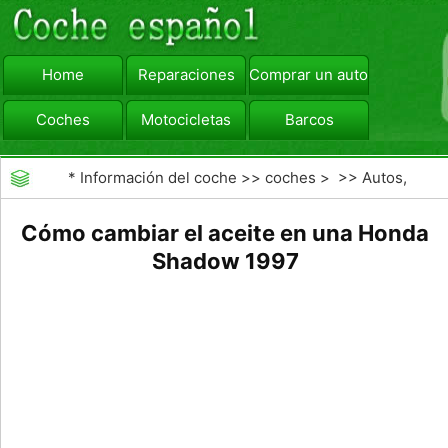
Home
Reparaciones
Comprar un automóvil
Coches
Motocicletas
Barcos
viajar
Camiones
*
Información del coche
>>
coches
> >>
Autos,
Autos
>>
Motocicletas
Cómo cambiar el aceite en una Honda
Shadow 1997