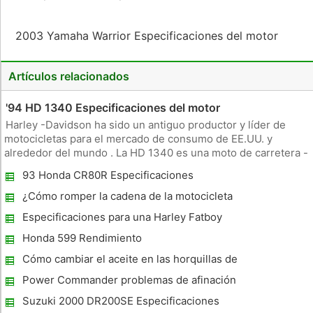
2003 Yamaha Warrior Especificaciones del motor
Artículos relacionados
'94 HD 1340 Especificaciones del motor
Harley -Davidson ha sido un antiguo productor y líder de
motocicletas para el mercado de consumo de EE.UU. y
alrededor del mundo . La HD 1340 es una moto de carretera -
legal que fue introducido por la marca Harley- Davidson en
93 Honda CR80R Especificaciones
1994. Diseñado para la fiabilidad , potencia y velocidad , el 94
HD 1340
¿Cómo romper la cadena de la motocicleta
Especificaciones para una Harley Fatboy
Honda 599 Rendimiento
Cómo cambiar el aceite en las horquillas de
doble cámara
Power Commander problemas de afinación
Suzuki 2000 DR200SE Especificaciones