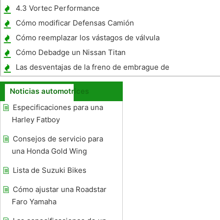
Mazda3
4.3 Vortec Performance
Cómo modificar Defensas Camión
Cómo reemplazar los vástagos de válvula
en un Honda Civic
Cómo Debadge un Nissan Titan
Las desventajas de la freno de embrague de
la hoja
Noticias automotrices
Especificaciones para una
Harley Fatboy
Consejos de servicio para
una Honda Gold Wing
Lista de Suzuki Bikes
Cómo ajustar una Roadstar
Faro Yamaha