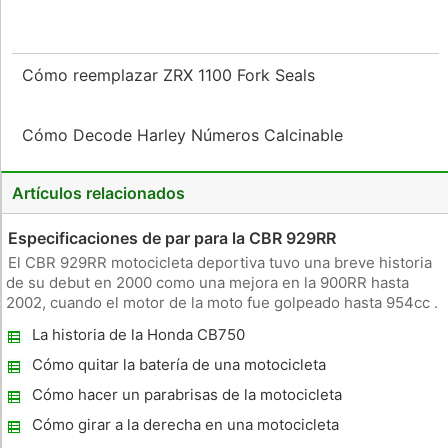
Cómo reemplazar ZRX 1100 Fork Seals
Cómo Decode Harley Números Calcinable
Artículos relacionados
Especificaciones de par para la CBR 929RR
El CBR 929RR motocicleta deportiva tuvo una breve historia
de su debut en 2000 como una mejora en la 900RR hasta
2002, cuando el motor de la moto fue golpeado hasta 954cc .
El diseño 929RR se mantuvo sin cambios en su corto de dos
La historia de la Honda CB750
años de vida , . Motor 929RR tenía una cilindrada de 929 cc
con cua
Cómo quitar la batería de una motocicleta
Yamaha VMax poderosa moto VMax
Cómo hacer un parabrisas de la motocicleta
Cómo girar a la derecha en una motocicleta