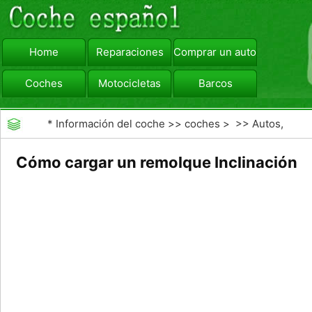
Home
Reparaciones
Comprar un automóvil
Coches
Motocicletas
Barcos
viajar
Camiones
*
Información del coche
>>
coches
> >>
Autos,
Autos
>>
Motocicletas
Cómo cargar un remolque Inclinación