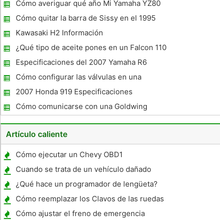
Cómo averiguar qué año Mi Yamaha YZ80
es
Cómo quitar la barra de Sissy en el 1995
Honda Magna
Kawasaki H2 Información
¿Qué tipo de aceite pones en un Falcon 110
Kazuma ATV?
Especificaciones del 2007 Yamaha R6
Cómo configurar las válvulas en una
Kawasaki Bayou 300 Bayou 300 ATV
2007 Honda 919 Especificaciones
Cómo comunicarse con una Goldwing
Intercom
Artículo caliente
Cómo ejecutar un Chevy OBD1
Cuando se trata de un vehículo dañado
Considerado Totaled ?
¿Qué hace un programador de lengüeta?
Cómo reemplazar los Clavos de las ruedas
traseras en un Jeep
Cómo ajustar el freno de emergencia