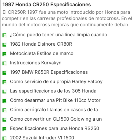
1997 Honda CR250 Especificaciones
El CR250R 1997 fue una moto introducido por Honda para
competir en las carreras profesionales de motocross. En el
mundo del motocross mejoras que continuamente deban
realizarse y las innovaciones introducidas. La CR250R 1997
¿Cómo puedo tener una línea limpia cuando
trajo muchas mejoras de vanguardia que permitieron sus
toca la pintura en una motocicleta y con
pilotos una ventaja
1982 Honda Elsinore CR80R
cinta adhesiva?
Especificaciones
Motocicleta Estilos de marco
Instrucciones Kuryakyn
1997 BMW R850R Especificaciones
Como servicio de su propia Harley Fatboy
Las especificaciones de los 305 Honda
Dream
Cómo desarmar una Pit Bike 110cc Motor
Cómo aerógrafo Llamas en cascos de la
motocicleta
Cómo convertir un GL1500 Goldwing a un
USB
Especificaciones para una Honda RS250
2002 Suzuki Intruder Vl 1500