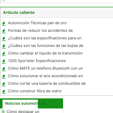
Especificaciones
Artículo caliente
Automoción Técnicas pan de oro
Formas de reducir los accidentes de
automóvil
¿Cuáles son las especificaciones para un
Chevy motor de 6 litros ?
¿Cuáles son las funciones de las bujías de
incandescencia?
Cómo cambiar el líquido de la transmisión
de un impala
1200 Sportster Especificaciones
Cómo MATE un teléfono Bluetooth con un
F-150 2009
Cómo solucionar el aire acondicionado en
un Ford F-Series
Cómo cortar una tubería de combustible de
acero
Cómo construir fibra de vidrio
personalizados Flairs Fender
Noticias automotrices
Cómo destapar un