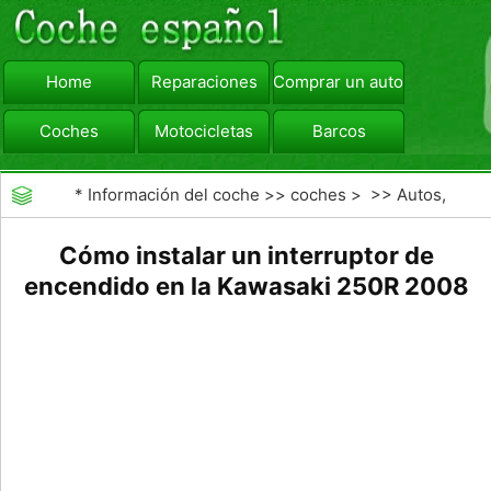
Home
Reparaciones
Comprar un automóvil
Coches
Motocicletas
Barcos
viajar
Camiones
*
Información del coche
>>
coches
> >>
Autos,
Autos
>>
Motocicletas
Cómo instalar un interruptor de
encendido en la Kawasaki 250R 2008