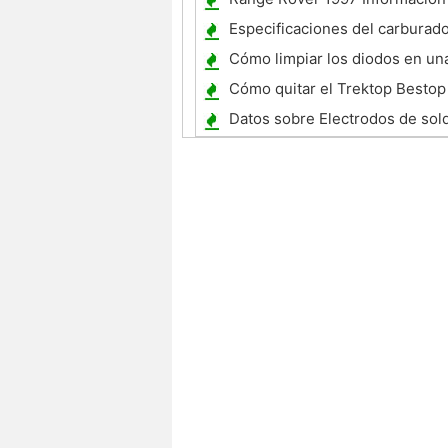
Especificaciones del carburador
Honda CR 500
Cómo limpiar los diodos en una
carro
Cómo quitar el Trektop Bestop
Datos sobre Electrodos de sol