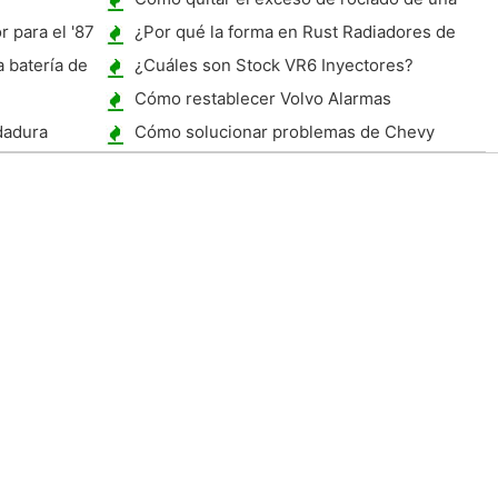
ventana de coche
 para el '87
¿Por qué la forma en Rust Radiadores de
coches?
 batería de
¿Cuáles son Stock VR6 Inyectores?
Cómo restablecer Volvo Alarmas
dadura
Cómo solucionar problemas de Chevy
Truck ABS Diagnostic Codes