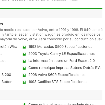
es
o medio realizado por Volvo, entre 1991 y 1998. El 940 también
, y tanto el sedán y station wagon se produjo en los modelos
 mayoría de Volvo, el 940 era conocido por su conducción suave
rotón Wira
1992 Mercedes S500 Especificaciones
es
2003 Toyota Camry LE Especificaciones
sado
La información sobre un Ford Escort 2.0
litros del motor 1999
Cómo remolque Impreza Subaru Detrás RVs
 IS 200
2006 Volvo S60R Especificaciones
e Button
1993 Cadillac STS Especificaciones
005 ?
Cómo quitar el exceso de rociado de una