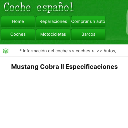
Home
Reparaciones
Comprar un automóvil
Coches
Motocicletas
Barcos
viajar
Camiones
*
Información del coche
>>
coches
> >>
Autos,
Autos
>>
Coches Deportivos
Mustang Cobra II Especificaciones