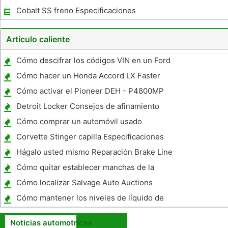
Cobalt SS freno Especificaciones
Artículo caliente
Cómo descifrar los códigos VIN en un Ford
Bronco
Cómo hacer un Honda Accord LX Faster
Cómo activar el Pioneer DEH - P4800MP
Manual AUX de entrada
Detroit Locker Consejos de afinamiento
Cómo comprar un automóvil usado
Corvette Stinger capilla Especificaciones
Hágalo usted mismo Reparación Brake Line
Cómo quitar establecer manchas de la
tapicería del coche
Cómo localizar Salvage Auto Auctions
Cómo mantener los niveles de líquido de
dirección asistida en un Hyundai Sonata
Noticias automotrices