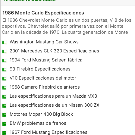
1986 Monte Carlo Especificaciones
El 1986 Chevrolet Monte Carlo es un dos puertas, V-8 de los
deportivos. Chevrolet salió por primera vez con el Monte
Carlo en la década de 1970. La cuarta generación de Monte
Carlos golpeó showrooms concesionario de coches entre
Washington Mustang Car Shows
1981 y 1988. La edición 1986 de marzo de la revista Súper
Chevy describ
2001 Mercedes CLK 320 Especificaciones
1994 Ford Mustang Saleen fábrica
Especificaciones
93 Firebird Especificaciones
V10 Especificaciones del motor
1968 Camaro Firebird delanteros
Diferencias Fender
Las especificaciones para un Mazda MX3
Las especificaciones de un Nissan 300 ZX
1990
Motores Mopar 400 Big Block
Especificaciones
BMW problemas de frenos
1967 Ford Mustang Especificaciones