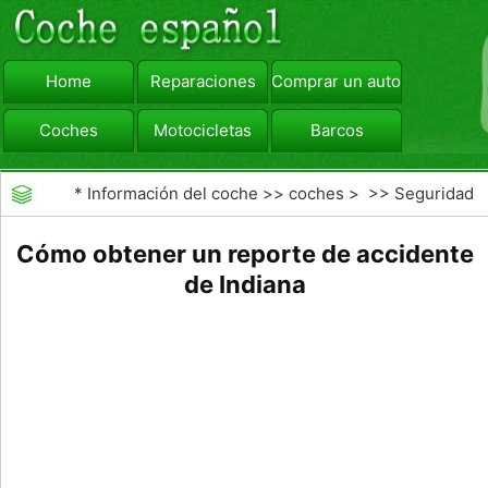
Home
Reparaciones
Comprar un automóvil
Coches
Motocicletas
Barcos
viajar
Camiones
*
Información del coche
>>
coches
> >>
Seguridad
Vial
>>
accidentes de tráfico
Cómo obtener un reporte de accidente
de Indiana