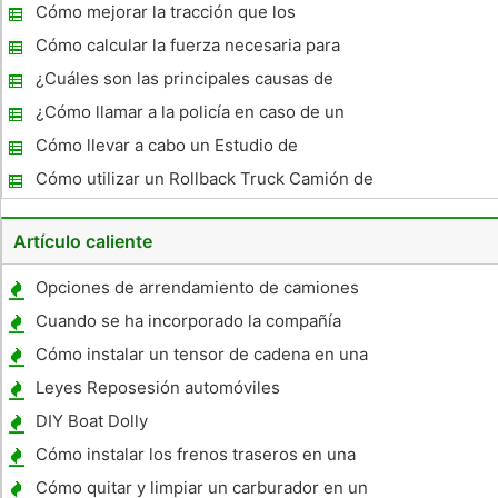
en Louisville , Kentucky
Cómo mejorar la tracción que los
neumáticos para mojado
Cómo calcular la fuerza necesaria para
mover un coche
¿Cuáles son las principales causas de
accidentes de tráfico?
¿Cómo llamar a la policía en caso de un
accidente de auto
Cómo llevar a cabo un Estudio de
Accidentes de Tránsito
Cómo utilizar un Rollback Truck Camión de
auxilio
Artículo caliente
Opciones de arrendamiento de camiones
Cuando se ha incorporado la compañía
Harley Davidson?
Cómo instalar un tensor de cadena en una
Carrera 911
Leyes Reposesión automóviles
DIY Boat Dolly
Cómo instalar los frenos traseros en una
Ford Ranger 1996
Cómo quitar y limpiar un carburador en un