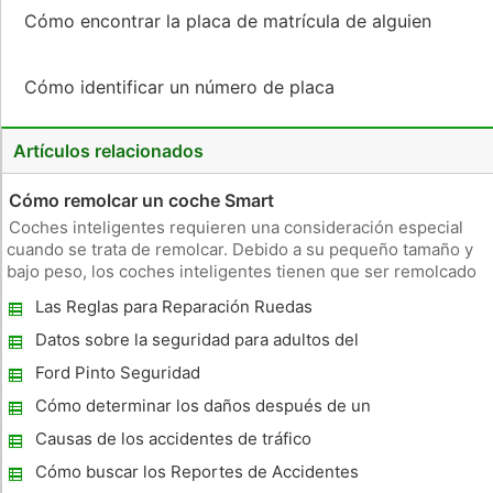
Cómo encontrar la placa de matrícula de alguien
Cómo identificar un número de placa
Artículos relacionados
Cómo remolcar un coche Smart
Coches inteligentes requieren una consideración especial
cuando se trata de remolcar. Debido a su pequeño tamaño y
bajo peso, los coches inteligentes tienen que ser remolcado
plana --- significado en las cuatro ruedas. Otra opción para
Las Reglas para Reparación Ruedas
remolcar un coche inteligente es un remolque de plataforma.
A re
Datos sobre la seguridad para adultos del
cinturón de seguridad
Ford Pinto Seguridad
Cómo determinar los daños después de un
accidente de coche
Causas de los accidentes de tráfico
Cómo buscar los Reportes de Accidentes