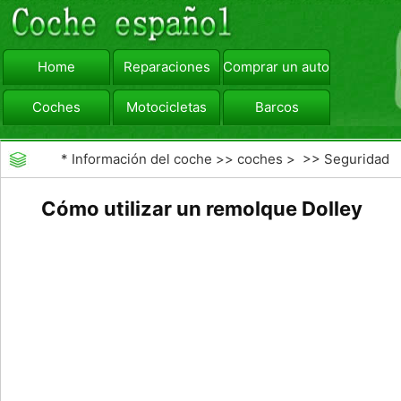
Home
Reparaciones
Comprar un automóvil
Coches
Motocicletas
Barcos
viajar
Camiones
*
Información del coche
>>
coches
> >>
Seguridad
Vial
>>
Educación de los conductores
Cómo utilizar un remolque Dolley