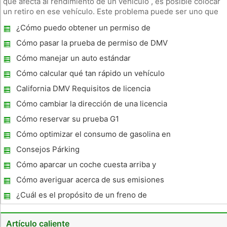
que afecta al rendimiento de un vehículo , es posible colocar
un retiro en ese vehículo. Este problema puede ser uno que
representa un riesgo potencial de seguridad para los
¿Cómo puedo obtener un permiso de
propietarios de vehículos . Un retiro da derecho al propietario
aprendizaje por aprender en el hogar?
del v
Cómo pasar la prueba de permiso de DMV
Cómo manejar un auto estándar
Cómo calcular qué tan rápido un vehículo
viajaba
California DMV Requisitos de licencia
Cómo cambiar la dirección de una licencia
de conducir de la Florida
Cómo reservar su prueba G1
Cómo optimizar el consumo de gasolina en
un VW Beetle Turbo
Consejos Párking
Cómo aparcar un coche cuesta arriba y
cuesta abajo
Cómo averiguar acerca de sus emisiones
de los automóviles
¿Cuál es el propósito de un freno de
estacionamiento?
Artículo caliente