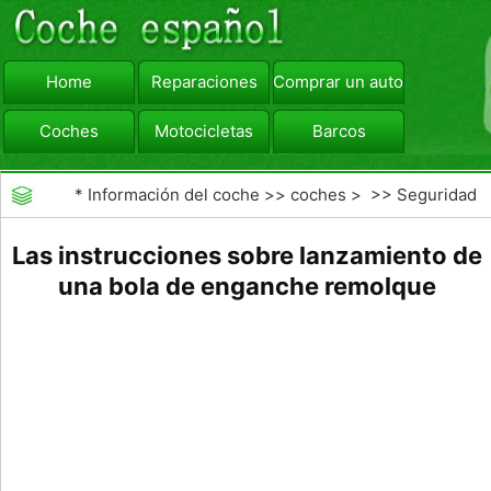
Home
Reparaciones
Comprar un automóvil
Coches
Motocicletas
Barcos
viajar
Camiones
*
Información del coche
>>
coches
> >>
Seguridad
Vial
>>
Consejos de Conducción
Las instrucciones sobre lanzamiento de
una bola de enganche remolque