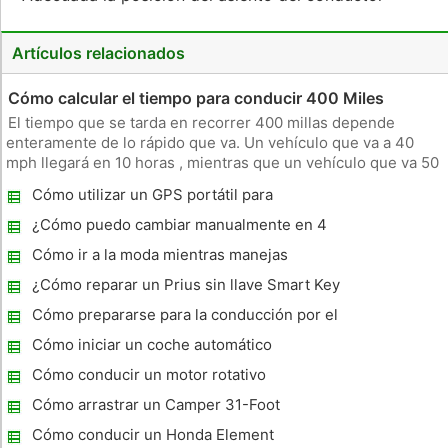
Artículos relacionados
Cómo calcular el tiempo para conducir 400 Miles
El tiempo que se tarda en recorrer 400 millas depende
enteramente de lo rápido que va. Un vehículo que va a 40
mph llegará en 10 horas , mientras que un vehículo que va 50
mph llegarán a 8 horas. El cálculo en sí es simple, pero si
Cómo utilizar un GPS portátil para
usted está preocupado con exactitud , es necesario tener en
automóvil
cuenta e
¿Cómo puedo cambiar manualmente en 4
Wheel Drive en un Chevy Blazer 1996 ?
Cómo ir a la moda mientras manejas
¿Cómo reparar un Prius sin llave Smart Key
remoto Toyota
Cómo prepararse para la conducción por el
desierto
Cómo iniciar un coche automático
Cómo conducir un motor rotativo
Cómo arrastrar un Camper 31-Foot
Cómo conducir un Honda Element