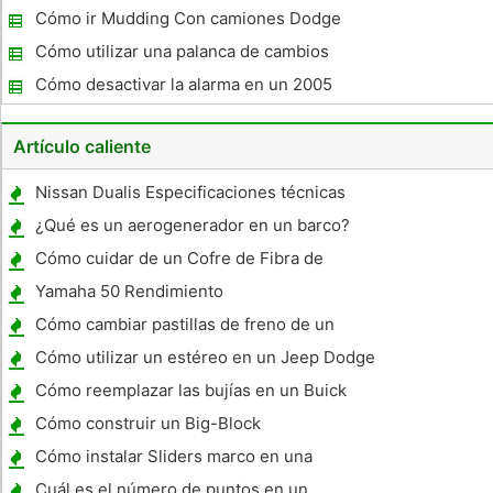
Cómo ir Mudding Con camiones Dodge
Cómo utilizar una palanca de cambios
automática Gear
Cómo desactivar la alarma en un 2005
Hyundai Santa Fe
Artículo caliente
Nissan Dualis Especificaciones técnicas
¿Qué es un aerogenerador en un barco?
Cómo cuidar de un Cofre de Fibra de
Carbon
Yamaha 50 Rendimiento
Cómo cambiar pastillas de freno de un
coche ABS
Cómo utilizar un estéreo en un Jeep Dodge
Truck
Cómo reemplazar las bujías en un Buick
Lesabre 2002
Cómo construir un Big-Block
Cómo instalar Sliders marco en una
Hayabusa
Cuál es el número de puntos en un