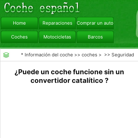
Home
Reparaciones
Comprar un automóvil
Coches
Motocicletas
Barcos
viajar
Camiones
*
Información del coche
>>
coches
> >>
Seguridad
Vial
>>
Consejos de Conducción
¿Puede un coche funcione sin un
convertidor catalítico ?