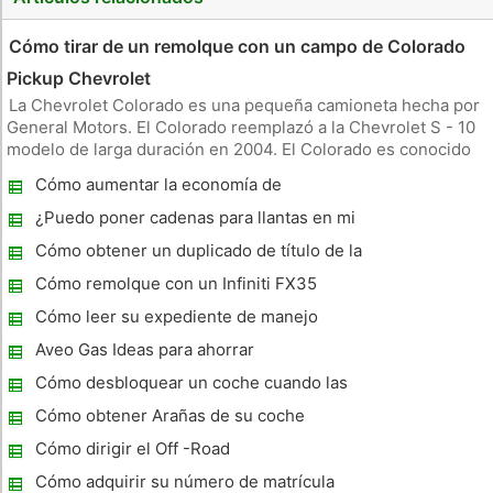
Cómo tirar de un remolque con un campo de Colorado
Pickup Chevrolet
La Chevrolet Colorado es una pequeña camioneta hecha por
General Motors. El Colorado reemplazó a la Chevrolet S - 10
modelo de larga duración en 2004. El Colorado es conocido
principalmente por su excepcional motor de cinco cilindros
Cómo aumentar la economía de
en línea (I- 5 ) . Es la única camioneta en el mercado con este
combustible en un Toyota Tacoma
ti
¿Puedo poner cadenas para llantas en mi
Chevy Tahoe?
Cómo obtener un duplicado de título de la
Florida
Cómo remolque con un Infiniti FX35
Cómo leer su expediente de manejo
Aveo Gas Ideas para ahorrar
Cómo desbloquear un coche cuando las
teclas están Inside
Cómo obtener Arañas de su coche
Cómo dirigir el Off -Road
Cómo adquirir su número de matrícula