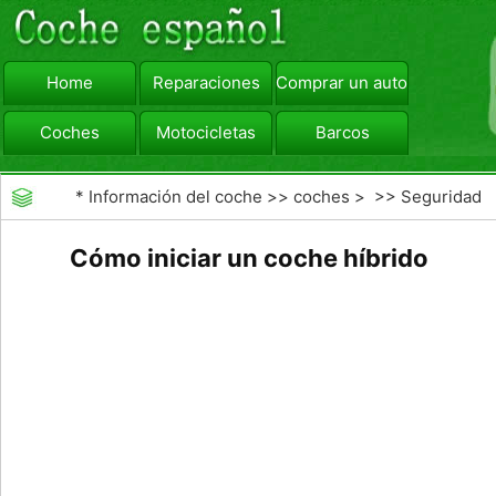
Home
Reparaciones
Comprar un automóvil
Coches
Motocicletas
Barcos
viajar
Camiones
*
Información del coche
>>
coches
> >>
Seguridad
Vial
>>
Consejos de Conducción
Cómo iniciar un coche híbrido