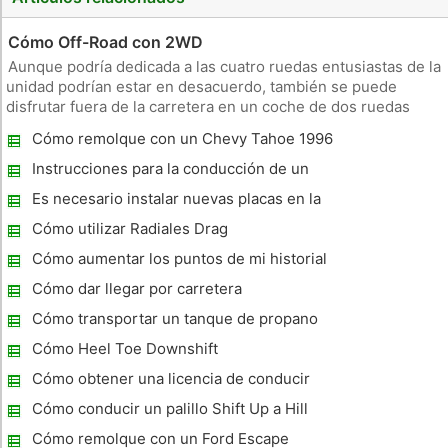
Cómo Off-Road con 2WD
Aunque podría dedicada a las cuatro ruedas entusiastas de la
unidad podrían estar en desacuerdo, también se puede
disfrutar fuera de la carretera en un coche de dos ruedas
motrices. Al igual que con 4WD off-road, teniendo un coche
Cómo remolque con un Chevy Tahoe 1996
2WD de la carretera requiere habilidad, la técnica y una gran
porción
Instrucciones para la conducción de un
vehículo velocidad 5
Es necesario instalar nuevas placas en la
parte trasera del coche donde los agujeros
Cómo utilizar Radiales Drag
son demasiado grandes
Cómo aumentar los puntos de mi historial
de manejo del DMV
Cómo dar llegar por carretera
Cómo transportar un tanque de propano
dentro de un coche
Cómo Heel Toe Downshift
Cómo obtener una licencia de conducir
Dificultades
Cómo conducir un palillo Shift Up a Hill
Cómo remolque con un Ford Escape