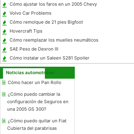
Cómo ajustar los faros en un 2005 Chevy
Malibu
Volvo Car Problems
Cómo remolque de 21 pies Bigfoot
remolque con un Chevy Silverado
Hovercraft Tips
Cómo reemplazar los muelles neumáticos
en una expedición de 98
SAE Peso de Dexron III
Cómo instalar un Saleen S281 Spoiler
trasero
Noticias automotrices
Cómo hacer un Pan Rollo
¿Cómo puedo cambiar la
configuración de Seguros en
una 2005 GS 300?
¿Cómo puedo quitar un Fiat
Cubierta del parabrisas