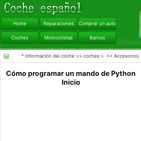
Home
Reparaciones
Comprar un automóvil
Coches
Motocicletas
Barcos
viajar
Camiones
*
Información del coche
>>
coches
> >>
Accesorios
Aftermarket
>>
Generales Actualizaciones Auto
Cómo programar un mando de Python
Inicio