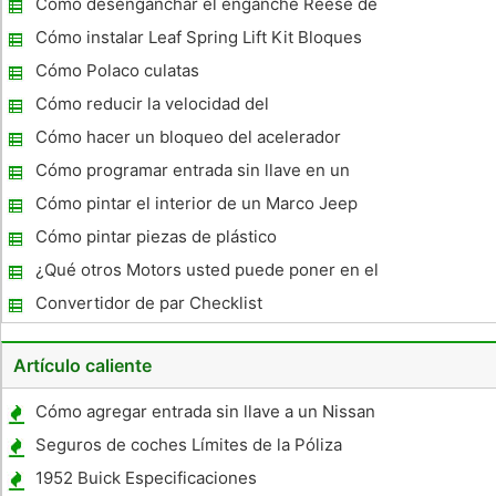
Cómo desenganchar el enganche Reese de
una bola de remolque
Cómo instalar Leaf Spring Lift Kit Bloques
Cómo Polaco culatas
Cómo reducir la velocidad del
limpiaparabrisas Motor Parabrisas
Cómo hacer un bloqueo del acelerador
motocicleta
Cómo programar entrada sin llave en un
Ford Taurus procedimiento de
Cómo pintar el interior de un Marco Jeep
programación 2000
caja
Cómo pintar piezas de plástico
¿Qué otros Motors usted puede poner en el
Mazda GLC?
Convertidor de par Checklist
Artículo caliente
Cómo agregar entrada sin llave a un Nissan
Sentra 2008
Seguros de coches Límites de la Póliza
1952 Buick Especificaciones