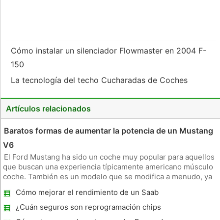
Cómo instalar un silenciador Flowmaster en 2004 F-
150
La tecnología del techo Cucharadas de Coches
Artículos relacionados
Baratos formas de aumentar la potencia de un Mustang
V6
El Ford Mustang ha sido un coche muy popular para aquellos
que buscan una experiencia típicamente americano músculo
coche. También es un modelo que se modifica a menudo, ya
que lleva muy bien con el rendimiento adicional. Y eso no
Cómo mejorar el rendimiento de un Saab
solo se aplica al motor V8 Mustang GT, pero también se aplica
Aero
a la me
¿Cuán seguros son reprogramación chips
de rendimiento en un Toyota ?