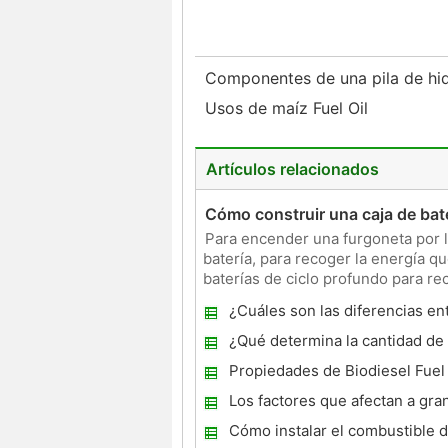
Componentes de una pila de h
Usos de maíz Fuel Oil
Artículos relacionados
Cómo construir una caja de bate
Para encender una furgoneta por la
batería, para recoger la energía q
baterías de ciclo profundo para re
estaci
¿Cuáles son las diferencias en
renovables y no renovables?
¿Qué determina la cantidad de
carbón?
Propiedades de Biodiesel Fuel
Los factores que afectan a gra
de energía
Cómo instalar el combustible 