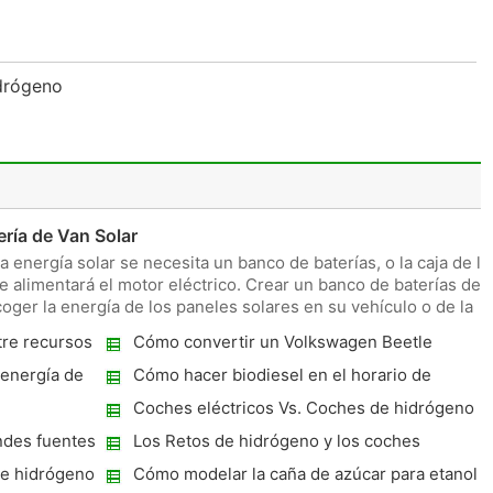
idrógeno
ría de Van Solar
 energía solar se necesita un banco de baterías, o la caja de la
ue alimentará el motor eléctrico. Crear un banco de baterías de
coger la energía de los paneles solares en su vehículo o de la
tre recursos
Cómo convertir un Volkswagen Beetle
Motor Diesel para funcionar con aceite
 energía de
Cómo hacer biodiesel en el horario de
vegetal usado
invierno
Coches eléctricos Vs. Coches de hidrógeno
ndes fuentes
Los Retos de hidrógeno y los coches
híbridos
de hidrógeno
Cómo modelar la caña de azúcar para etanol