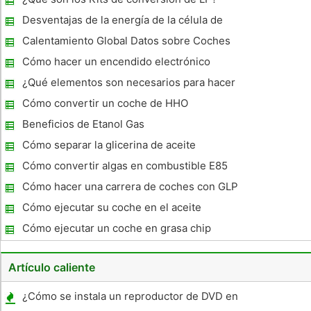
producción de biodiesel por medio de la reacción de
transesterificaci
Desventajas de la energía de la célula de
combustible de hidrógeno
Calentamiento Global Datos sobre Coches
Cómo hacer un encendido electrónico
¿Qué elementos son necesarios para hacer
una carrera de coches de hidrógeno?
Cómo convertir un coche de HHO
Beneficios de Etanol Gas
Cómo separar la glicerina de aceite
Cómo convertir algas en combustible E85
Cómo hacer una carrera de coches con GLP
Cómo ejecutar su coche en el aceite
vegetal
Cómo ejecutar un coche en grasa chip
Artículo caliente
¿Cómo se instala un reproductor de DVD en