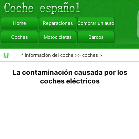
Home
Reparaciones
Comprar un automóvil
Coches
Motocicletas
Barcos
viajar
Camiones
*
Información del coche
>>
coches
>
>>
Combustibles
>>
Combustibles Alternativos
La contaminación causada por los
coches eléctricos