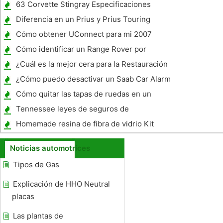
un Buick Rendezvous?
63 Corvette Stingray Especificaciones
Diferencia en un Prius y Prius Touring
Cómo obtener UConnect para mi 2007
Dodge Nitro
Cómo identificar un Range Rover por
Modelo
¿Cuál es la mejor cera para la Restauración
de pintura de coches?
¿Cómo puedo desactivar un Saab Car Alarm
?
Cómo quitar las tapas de ruedas en un
Hyundai Genesis
Tennessee leyes de seguros de
automóviles
Homemade resina de fibra de vidrio Kit
Body
Noticias automotrices
Tipos de Gas
Explicación de HHO Neutral
placas
Las plantas de