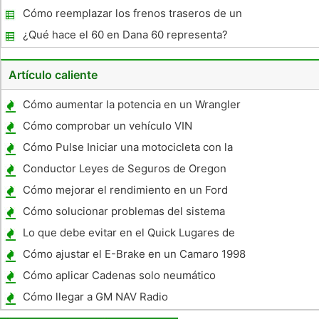
en una Ford F-150
Cómo reemplazar los frenos traseros de un
Pontiac Grand Prix 1995
¿Qué hace el 60 en Dana 60 representa?
Artículo caliente
Cómo aumentar la potencia en un Wrangler
2.5L
Cómo comprobar un vehículo VIN
Cómo Pulse Iniciar una motocicleta con la
batería débil
Conductor Leyes de Seguros de Oregon
Cómo mejorar el rendimiento en un Ford
Sport Trac 2005
Cómo solucionar problemas del sistema
eléctrico en un Mazda 6
Lo que debe evitar en el Quick Lugares de
Cambio de aceite
Cómo ajustar el E-Brake en un Camaro 1998
Cómo aplicar Cadenas solo neumático
Cómo llegar a GM NAV Radio