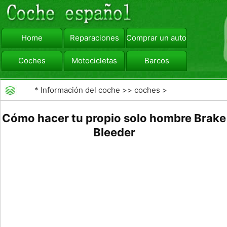
Home
Reparaciones
Comprar un automóvil
Coches
Motocicletas
Barcos
viajar
Camiones
*
Información del coche
>>
coches
>
>>
Reparaciones
>>
Frenos
Cómo hacer tu propio solo hombre Brake
Bleeder