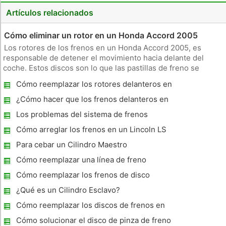
Artículos relacionados
Cómo eliminar un rotor en un Honda Accord 2005
Los rotores de los frenos en un Honda Accord 2005, es
responsable de detener el movimiento hacia delante del
coche. Estos discos son lo que las pastillas de freno se
prolongan , y cada vez que se presiona el pedal del freno , los
Cómo reemplazar los rotores delanteros en
discos se desgastan un poco más lejos. Eso significa que con
un KIA Optima 2001
el tiempo
¿Cómo hacer que los frenos delanteros en
un 1997 Ford F-150
Los problemas del sistema de frenos
Cómo arreglar los frenos en un Lincoln LS
2001
Para cebar un Cilindro Maestro
Cómo reemplazar una línea de freno
Cómo reemplazar los frenos de disco
¿Qué es un Cilindro Esclavo?
Cómo reemplazar los discos de frenos en
un 1995 Ford Aspire
Cómo solucionar el disco de pinza de freno