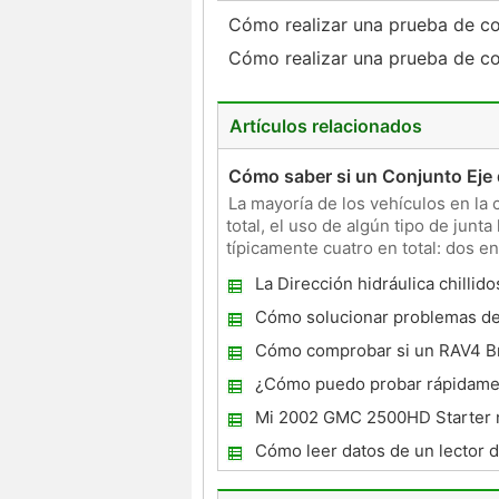
Cómo realizar una prueba de c
Cómo realizar una prueba de c
Artículos relacionados
Cómo saber si un Conjunto Eje 
La mayoría de los vehículos en la 
total, el uso de algún tipo de junt
típicamente cuatro en total: dos en
semiejes
La Dirección hidráulica chillid
ruedas se giran a baja velocida
Cómo solucionar problemas de
Honda Accord 2005
Cómo comprobar si un RAV4 B
está trabajando
¿Cómo puedo probar rápidame
alternador en un Ford Tempo D
Mi 2002 GMC 2500HD Starter 
Cómo leer datos de un lector 