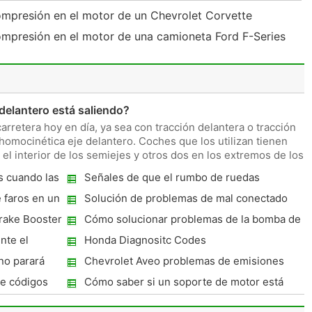
ompresión en el motor de un Chevrolet Corvette
ompresión en el motor de una camioneta Ford F-Series
delantero está saliendo?
carretera hoy en día, ya sea con tracción delantera o tracción
a homocinética eje delantero. Coches que los utilizan tienen
 el interior de los semiejes y otros dos en los extremos de los
os cuando las
Señales de que el rumbo de ruedas
d
necesitan ser reemplazados
 faros en un
Solución de problemas de mal conectado
luces del remolque
rake Booster
Cómo solucionar problemas de la bomba de
aceite
nte el
Honda Diagnositc Codes
IY
no parará
Chevrolet Aveo problemas de emisiones
de códigos
Cómo saber si un soporte de motor está
roto?