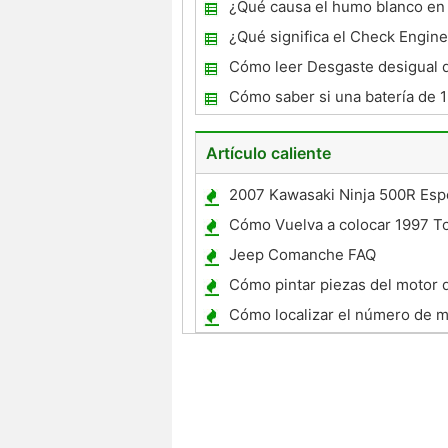
de refrigeración en un Buick C
¿Qué causa el humo blanco en 
escape de automóvil?
¿Qué significa el Check Engine
Cómo leer Desgaste desigual 
Cómo saber si una batería de 1
malo?
Artículo caliente
2007 Kawasaki Ninja 500R Espe
Cómo Vuelva a colocar 1997 To
Puerta Tapicería Panel
Jeep Comanche FAQ
Cómo pintar piezas del motor 
clásicos
Cómo localizar el número de m
Chevrolet