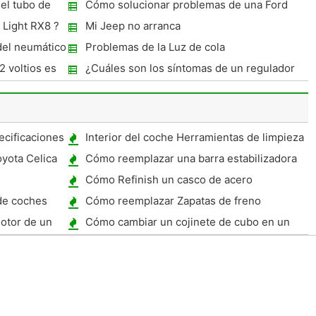
entury 1993
bloque de motor?
el tubo de
Cómo solucionar problemas de una Ford
Ranger Código de motor 1992
 Light RX8 ?
Mi Jeep no arranca
del neumático
Problemas de la Luz de cola
2 voltios es
¿Cuáles son los síntomas de un regulador
de presión de combustible malo ?
cificaciones
Interior del coche Herramientas de limpieza
yota Celica
Cómo reemplazar una barra estabilizadora
frontal en un Jeep Wrangler
Cómo Refinish un casco de acero
de coches
Cómo reemplazar Zapatas de freno
delantero en un Civic 2006
otor de un
Cómo cambiar un cojinete de cubo en un
Chevy 1500 2003