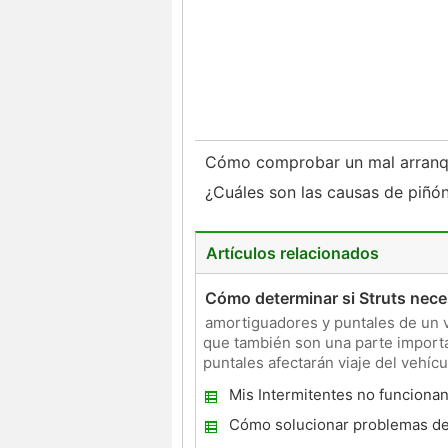
Cómo comprobar un mal arranq
¿Cuáles son las causas de piñó
Artículos relacionados
Cómo determinar si Struts nece
amortiguadores y puntales de un 
que también son una parte import
puntales afectarán viaje del vehícu
reemplazar los amorti
Mis Intermitentes no funciona
frenos se aplican
Cómo solucionar problemas del