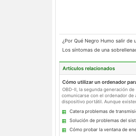
¿Por Qué Negro Humo salir de u
Los síntomas de una sobrellen
Artículos relacionados
Cómo utilizar un ordenador para
OBD-II, la segunda generación de 
comunicarse con el ordenador de a
dispositivo portátil. Aunque exist
puerto OBD-II, un ordena
Catera problemas de transmis
Solución de problemas del sis
arranque en un Jeep 1995
Cómo probar la ventana de ene