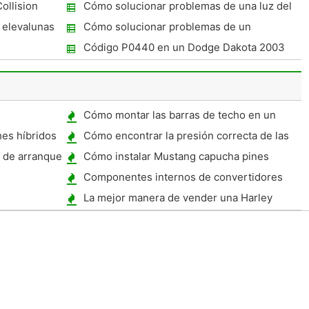
2005 Ford F-
ollision
Cómo solucionar problemas de una luz del
motor del cheque en un 2000 Toyota Sienna
 elevalunas
Cómo solucionar problemas de un
carburador 2
Código P0440 en un Dodge Dakota 2003
Cómo montar las barras de techo en un
Mazda 5
hes híbridos
Cómo encontrar la presión correcta de las
llantas Neumáticos
r de arranque
Cómo instalar Mustang capucha pines
Componentes internos de convertidores
catalíticos
La mejor manera de vender una Harley
Davidson