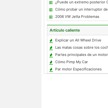
interruptor de la puerta de un 
¿Puede un extremo posterior C
150
Damage una transmisión ?
Cómo probar un interruptor de
para un Buick
2006 VW Jetta Problemas
Artículo caliente
Explicar un All Wheel Drive
Las malas cosas sobre los coc
Partes principales de un moto
Cómo Pimp My Car
Par motor Especificaciones