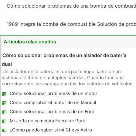
Cómo solucionar problemas de una bomba de combusti
1989 Integra la bomba de combustible Solución de pr
Artículos relacionados
Cómo solucionar problemas de un aislador de batería
dual
Un aislador de la batería es una parte importante de un
sistema eléctrico de múltiples baterías. Cuando funciona
correctamente, se asegura que las dos baterías de vehículos
están cobrando cuando deberían ser, y que la batería
Cómo solucionar problemas de un motor
principal del vehículo tendrá energía suficiente para arrancar
Nissan Maxima Problemas ralentí
el coche en
Cómo comprobar el motor de un Manual
Miata 2002
Cómo solucionar problemas de un Ford
Explorer 2002
Mi Jetta no cambiará Fuera de Park
¿Cómo puedo saber si mi Chevy Astro