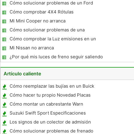
batería necesita ser reemplazado?
Cómo solucionar problemas de un Ford
Windstar DPFE
Cómo comprobar 4X4 Rótulas
Mi Mini Cooper no arranca
Cómo solucionar problemas de una
transmisión Deslizamiento
Cómo comprobar la Luz emisiones en un
Honda Accord '98
Mi Nissan no arranca
¿Por qué mis luces de freno seguir saliendo
?
Artículo caliente
Cómo reemplazar las bujías en un Buick
Century 1999
Cómo hacer tu propio Novedad Placas
Cómo montar un cabrestante Warn
Suzuki Swift Sport Especificaciones
Los signos de un colector de admisión
agrietada
Cómo solucionar problemas de frenado