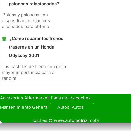
palancas relacionadas?
Poleas y palancas son
dispositivos mecánicos
diseñados para obtene
¿Cómo reparar los frenos
traseros en un Honda
Odyssey 2001
Las pastillas de freno son de la
mayor importancia para el
rendimi
Accesorios Aftermarket
Fans de los coches
Seguro de Coche
Préstamos y Financiación
Mantenimiento General
Autos, Autos
Seguridad Vial
Combustibles
coches © www.automotriz.mobi
Vender Mi Coche