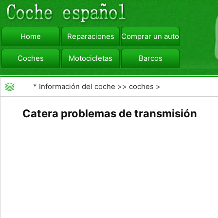
Home
Reparaciones
Comprar un automóvil
Coches
Motocicletas
Barcos
viajar
Camiones
*
Información del coche
>>
coches
>
>>
Reparaciones
>>
Diagnóstico de Averías
Catera problemas de transmisión