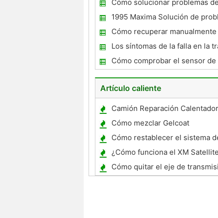
Cómo solucionar problemas de
NPR Eso es sobrecalentamient
1995 Maxima Solución de pro
Cómo recuperar manualmente 
de Flash en un Oldsmobile 199
Los síntomas de la falla en la 
automática
Cómo comprobar el sensor de 
de aire en un '94 Ford Taurus
Artículo caliente
Camión Reparación Calentado
Cómo mezclar Gelcoat
Cómo restablecer el sistema d
de un Land Cruiser
¿Cómo funciona el XM Satellit
Trabajar en un Nissan Altima 2
Cómo quitar el eje de transmis
Kawasaki Bayou