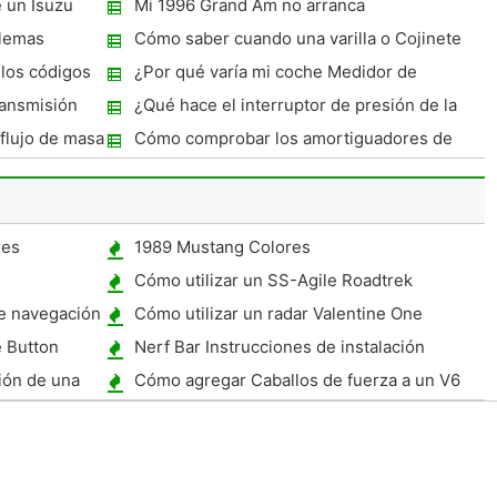
 un Isuzu
Mi 1996 Grand Am no arranca
o
blemas
Cómo saber cuando una varilla o Cojinete
es malo
los códigos
¿Por qué varía mi coche Medidor de
6
temperatura?
transmisión
¿Qué hace el interruptor de presión de la
dirección de alimentación?
flujo de masa
Cómo comprobar los amortiguadores de
choque o MacPherson en un Subaru
Outback
res
1989 Mustang Colores
Cómo utilizar un SS-Agile Roadtrek
e navegación
Cómo utilizar un radar Valentine One
e Button
Nerf Bar Instrucciones de instalación
005 ?
ión de una
Cómo agregar Caballos de fuerza a un V6
Mustang