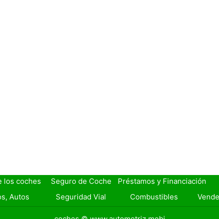
e los coches
Seguro de Coche
Préstamos y Financiación
s, Autos
Seguridad Vial
Combustibles
Vende
coches © www.automotriz.mobi