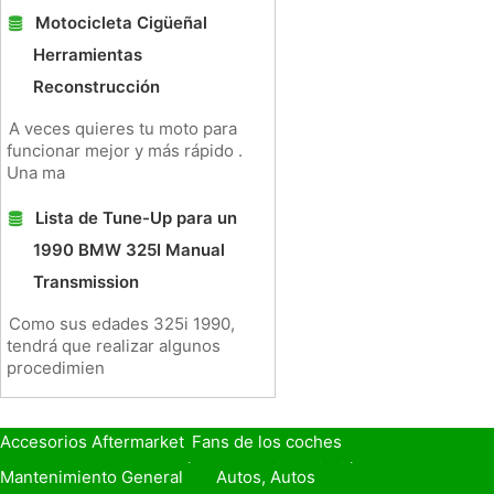
Motocicleta Cigüeñal
Herramientas
Reconstrucción
A veces quieres tu moto para
funcionar mejor y más rápido .
Una ma
Lista de Tune-Up para un
1990 BMW 325I Manual
Transmission
Como sus edades 325i 1990,
tendrá que realizar algunos
procedimien
Accesorios Aftermarket
Fans de los coches
Seguro de Coche
Préstamos y Financiación
Mantenimiento General
Autos, Autos