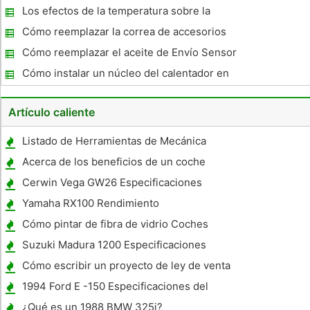
antibloqueo de un coche
Los efectos de la temperatura sobre la
viscosidad del aceite
Cómo reemplazar la correa de accesorios
en un Dodge Grand Caravan
Cómo reemplazar el aceite de Envío Sensor
en un Corvette C5
Cómo instalar un núcleo del calentador en
un Chevy Cavalier
Artículo caliente
Listado de Herramientas de Mecánica
Automotriz "
Acerca de los beneficios de un coche
híbrido
Cerwin Vega GW26 Especificaciones
Yamaha RX100 Rendimiento
Cómo pintar de fibra de vidrio Coches
Suzuki Madura 1200 Especificaciones
Cómo escribir un proyecto de ley de venta
de un coche
1994 Ford E -150 Especificaciones del
motor
¿Qué es un 1988 BMW 325i?