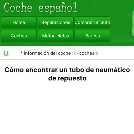
Home
Reparaciones
Comprar un automóvil
Coches
Motocicletas
Barcos
viajar
Camiones
*
Información del coche
>>
coches
>
>>
Reparaciones
>>
Reparaciones Generales
Cómo encontrar un tubo de neumático
de repuesto