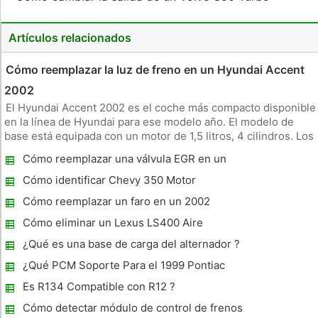
Artículos relacionados
Cómo reemplazar la luz de freno en un Hyundai Accent
2002
El Hyundai Accent 2002 es el coche más compacto disponible
en la línea de Hyundai para ese modelo año. El modelo de
base está equipada con un motor de 1,5 litros, 4 cilindros. Los
modelos GS y GL incluyen un motor de 4 cilindros de 1.6 litros
Cómo reemplazar una válvula EGR en un
un poco más grande. El Accent 2002 está disponible en dos
Sebring 1998
Cómo identificar Chevy 350 Motor
Cómo reemplazar un faro en un 2002
Camry
Cómo eliminar un Lexus LS400 Aire
acondicionado Vent
¿Qué es una base de carga del alternador ?
¿Qué PCM Soporte Para el 1999 Pontiac
SunFires ?
Es R134 Compatible con R12 ?
Cómo detectar módulo de control de frenos