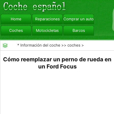
Home
Reparaciones
Comprar un automóvil
Coches
Motocicletas
Barcos
viajar
Camiones
*
Información del coche
>>
coches
>
>>
Reparaciones
>>
Tire Tear Wear
Cómo reemplazar un perno de rueda en
un Ford Focus