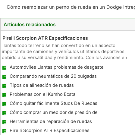
Cómo reemplazar un perno de rueda en un Dodge Intre
Artículos relacionados
Pirelli Scorpion ATR Especificaciones
llantas todo terreno se han convertido en un aspecto
importante de camiones y vehículos utilitarios deportivos,
debido a su versatilidad y rendimiento. Con los avances en
motores, suspensiones, la electrónica y el confort, la
Automóviles Llantas problemas de desgaste
necesidad de un neumático que puede ser igual a esto es
esencial para la e
Comparando neumáticos de 20 pulgadas
Tipos de alineación de ruedas
Problemas con el Kumho Ecsta
Cómo quitar fácilmente Studs De Ruedas
Cómo comprar un medidor de presión de
neumáticos
Herramientas de reparación de ruedas
Pirelli Scorpion ATR Especificaciones