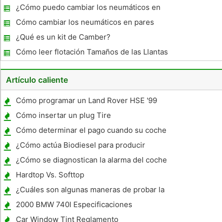
¿Cómo puedo cambiar los neumáticos en
una Goldwing 1800?
Cómo cambiar los neumáticos en pares
¿Qué es un kit de Camber?
Cómo leer flotación Tamaños de las Llantas
Artículo caliente
Cómo programar un Land Rover HSE '99
Homelink remoto al Garage
Cómo insertar un plug Tire
Cómo determinar el pago cuando su coche
se totaliza
¿Cómo actúa Biodiesel para producir
energía?
¿Cómo se diagnostican la alarma del coche
en un Land Rover Discovery II?
Hardtop Vs. Softtop
¿Cuáles son algunas maneras de probar la
presencia de agua en una combustión
2000 BMW 740I Especificaciones
Car Window Tint Reglamento