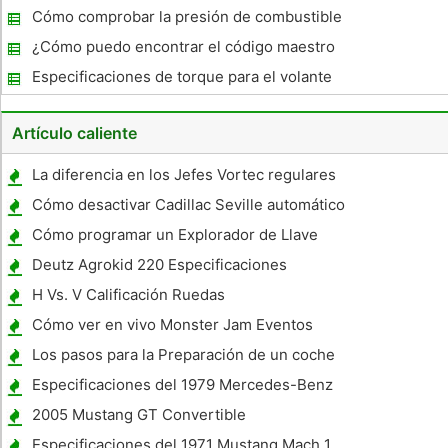
Cómo comprobar la presión de combustible
de la bomba de combustible Diesel
¿Cómo puedo encontrar el código maestro
de mi 1997 Lincoln
Especificaciones de torque para el volante
en un Mustang
Artículo caliente
La diferencia en los Jefes Vortec regulares
y rápidos Jefes Burn
Cómo desactivar Cadillac Seville automático
Faros
Cómo programar un Explorador de Llave
Ford
Deutz Agrokid 220 Especificaciones
H Vs. V Calificación Ruedas
Cómo ver en vivo Monster Jam Eventos
Los pasos para la Preparación de un coche
para Paint
Especificaciones del 1979 Mercedes-Benz
300CD
2005 Mustang GT Convertible
Especificaciones
Especificaciones del 1971 Mustang Mach 1