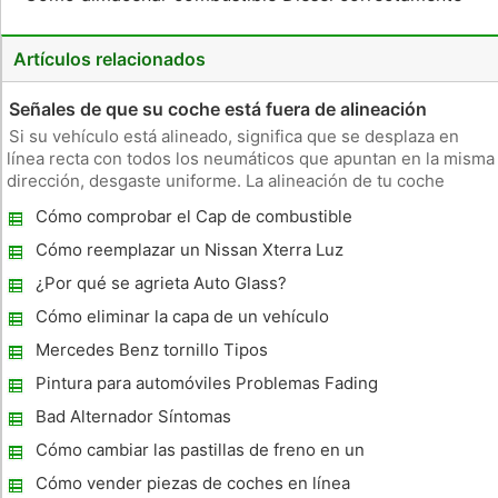
Artículos relacionados
Señales de que su coche está fuera de alineación
Si su vehículo está alineado, significa que se desplaza en
línea recta con todos los neumáticos que apuntan en la misma
dirección, desgaste uniforme. La alineación de tu coche
puede sufrir después de un accidente, golpear un bordillo o
Cómo comprobar el Cap de combustible
conducir por un bache profundo. La alineación también
disminuye
Cómo reemplazar un Nissan Xterra Luz
trasera
¿Por qué se agrieta Auto Glass?
Cómo eliminar la capa de un vehículo
Mercedes Benz tornillo Tipos
Pintura para automóviles Problemas Fading
Bad Alternador Síntomas
Cómo cambiar las pastillas de freno en un
2000 Chevrolet Malibu
Cómo vender piezas de coches en línea