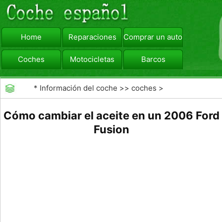
Home
Reparaciones
Comprar un automóvil
Coches
Motocicletas
Barcos
viajar
Camiones
*
Información del coche
>>
coches
>
>>
Mantenimiento General
>>
Mantenimiento de
Cómo cambiar el aceite en un 2006 Ford
coches General
Fusion