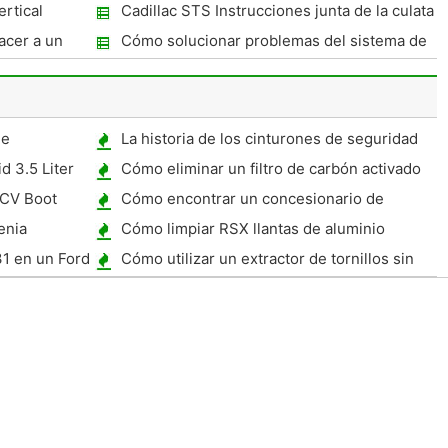
ertical
Cadillac STS Instrucciones junta de la culata
acer a un
Cómo solucionar problemas del sistema de
dirección en un Neon Plymouth
de
La historia de los cinturones de seguridad
d 3.5 Liter
Cómo eliminar un filtro de carbón activado
Hypermotard
 CV Boot
Cómo encontrar un concesionario de
automóviles
enia
Cómo limpiar RSX llantas de aluminio
31 en un Ford
Cómo utilizar un extractor de tornillos sin
necesidad de herramientas