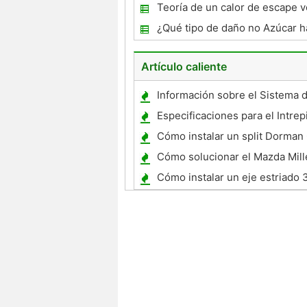
Teoría de un calor de escape v
¿Qué tipo de daño no Azúcar h
tanque de gas ?
Artículo caliente
Información sobre el Sistema 
Seguimiento de Vehículos
Especificaciones para el Intrepi
Engine 2002
Cómo instalar un split Dorman
Cómo solucionar el Mazda Mill
Cómo instalar un eje estriado 
de 9 pulgadas Rear End