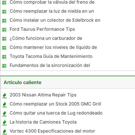
Cómo comprobar la válvula del freno de
repuesto Booster
Cómo reemplazar la luz de niebla en un
2000 BMW 328
Cómo instalar un colector de Edelbrock en
un Chevy Blazer 1975
Ford Taurus Performance Tips
¿Cómo funciona un carburador de
hidromasaje
Cómo mantener los niveles de líquido de
dirección asistida en un Chevrolet
Toyota Tacoma Guía de Mantenimiento
Avalancha
Fundamentos de la sincronización del
encendido
Artículo caliente
2003 Nissan Altima Repair Tips
Cómo reemplazar un Stock 2005 GMC Grill
Billet
Cómo quitar una tuerca de Lug redondeado
La historia de Camiones Toyota
Vortec 4300 Especificaciones del motor