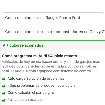
Cómo desbloquear un Ranger Puerta Ford
Cómo desbloquear su extremo posterior en un Chevy 
Artículos relacionados
Cómo programar mi Audi S4 Inicio remoto
vehículos de hoy en día hacen entrar y salir de garajes más
fácil debido a los sistemas de entrada a control remoto en
casa. El Audi S4 está equipado con sistema de control
inalámbrico HomeLink el Johnson Controls. Este control
Auto carga Solución de problemas
remoto en casa le permite abrir la puerta del garaje o la
puerta sin nec
¿Qué problemas se producen cuando un
coche se sobrecalienta ?
Cómo calcular el par de giro
Partes de un escape