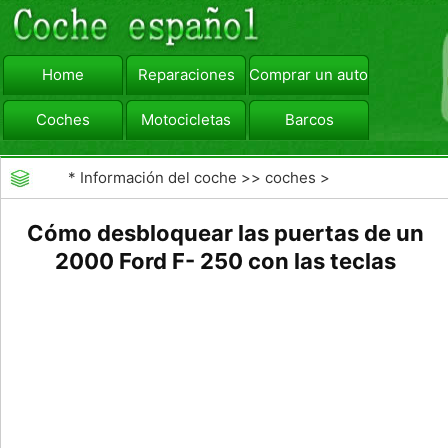
Home
Reparaciones
Comprar un automóvil
Coches
Motocicletas
Barcos
viajar
Camiones
*
Información del coche
>>
coches
>
>>
Mantenimiento General
>>
Mantenimiento de
Cómo desbloquear las puertas de un
2000 Ford F- 250 con las teclas
coches General