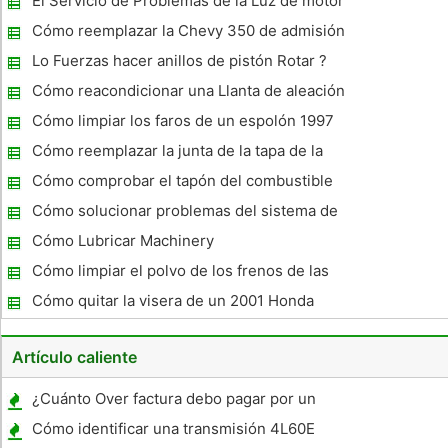
El Servicio de Problemas de la Luz de motor
más comunes en un Subaru
Cómo reemplazar la Chevy 350 de admisión
Junta
Lo Fuerzas hacer anillos de pistón Rotar ?
Cómo reacondicionar una Llanta de aleación
Cómo limpiar los faros de un espolón 1997
Cómo reemplazar la junta de la tapa de la
válvula en un BMW E46
Cómo comprobar el tapón del combustible
en un Mazda Tribute
Cómo solucionar problemas del sistema de
dirección en un Ford Explorer Explorador
Cómo Lubricar Machinery
Cómo limpiar el polvo de los frenos de las
ruedas Off
Cómo quitar la visera de un 2001 Honda
Civic
Artículo caliente
¿Cuánto Over factura debo pagar por un
coche nuevo?
Cómo identificar una transmisión 4L60E