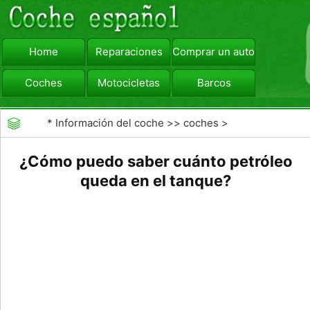
Home
Reparaciones
Comprar un automóvil
Coches
Motocicletas
Barcos
viajar
Camiones
*
Información del coche
>>
coches
>
>>
Mantenimiento General
>>
Mantenimiento de
¿Cómo puedo saber cuánto petróleo
coches General
queda en el tanque?