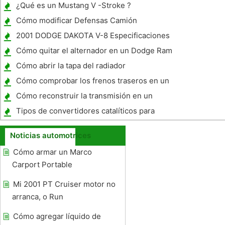
superficial o profunda Pan
¿Qué es un Mustang V -Stroke ?
Cómo modificar Defensas Camión
2001 DODGE DAKOTA V-8 Especificaciones
Cómo quitar el alternador en un Dodge Ram
2500
Cómo abrir la tapa del radiador
Cómo comprobar los frenos traseros en un
dos ruedas traseras de Dodge 3500
Cómo reconstruir la transmisión en un
caballo Rueda Toro
Tipos de convertidores catalíticos para
Scrap
Noticias automotrices
Cómo armar un Marco
Carport Portable
Mi 2001 PT Cruiser motor no
arranca, o Run
Cómo agregar líquido de