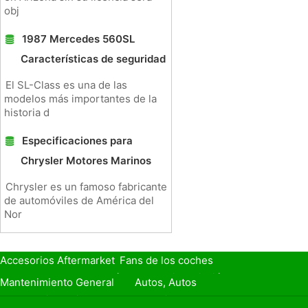
obj
1987 Mercedes 560SL
Características de seguridad
El SL-Class es una de las
modelos más importantes de la
historia d
Especificaciones para
Chrysler Motores Marinos
Chrysler es un famoso fabricante
de automóviles de América del
Nor
Accesorios Aftermarket
Fans de los coches
Seguro de Coche
Préstamos y Financiación
Mantenimiento General
Autos, Autos
Seguridad Vial
Combustibles