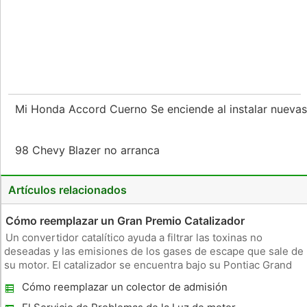
Mi Honda Accord Cuerno Se enciende al instalar nuevas
98 Chevy Blazer no arranca
Artículos relacionados
Cómo reemplazar un Gran Premio Catalizador
Un convertidor catalítico ayuda a filtrar las toxinas no
deseadas y las emisiones de los gases de escape que sale de
su motor. El catalizador se encuentra bajo su Pontiac Grand
Prix detrás de donde el tubo de escape sale del motor. Un
Cómo reemplazar un colector de admisión
convertidor catalítico obstruido reducirá la potencia del
Junta en un 1997 Chevy Silverado K1500
motor.