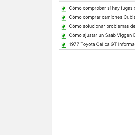
Cómo comprobar si hay fugas 
de refrigeración en un Ford Fo
Cómo comprar camiones Cubie
cama
Cómo solucionar problemas de
encendido
Cómo ajustar un Saab Viggen
1977 Toyota Celica GT Informa