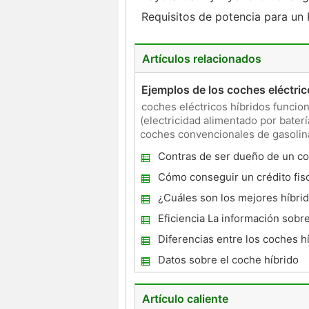
Requisitos de potencia para un 
Artículos relacionados
Ejemplos de los coches eléctric
coches eléctricos híbridos funcion
(electricidad alimentado por bater
coches convencionales de gasolina
eficientes y más fiables que los c
Contras de ser dueño de un co
Cómo conseguir un crédito fisc
coche híbrido
¿Cuáles son los mejores híbri
Eficiencia La información sobr
eléctricos
Diferencias entre los coches hí
coches regulares
Datos sobre el coche híbrido
Artículo caliente