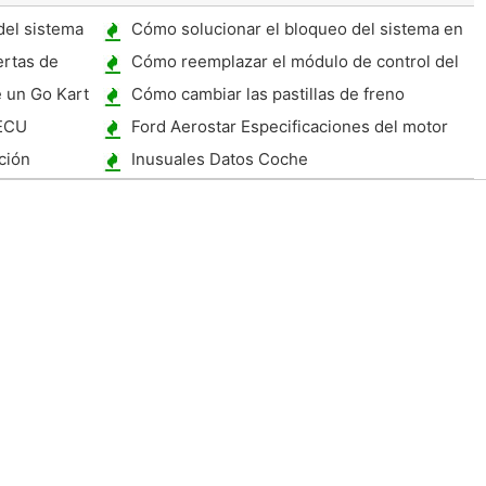
del sistema
Cómo solucionar el bloqueo del sistema en
cus
un Mercury Villager 1998
rtas de
Cómo reemplazar el módulo de control del
ABS en el 1995 S10
 un Go Kart
Cómo cambiar las pastillas de freno
traseras en un Jetta 2002
 ECU
Ford Aerostar Especificaciones del motor
ción
Inusuales Datos Coche