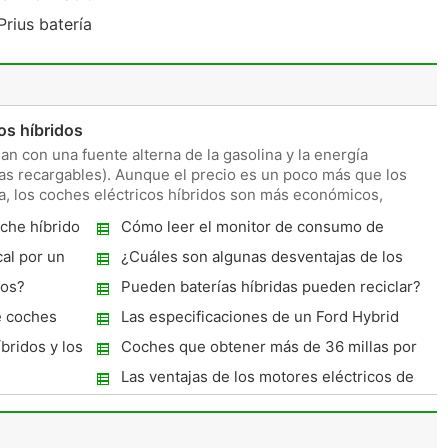
Prius batería
os híbridos
an con una fuente alterna de la gasolina y la energía
ías recargables). Aunque el precio es un poco más que los
, los coches eléctricos híbridos son más económicos,
che híbrido
Cómo leer el monitor de consumo de
energía en un 2006 Toyota Prius
al por un
¿Cuáles son algunas desventajas de los
vehículos híbridos?
dos?
Pueden baterías híbridas pueden reciclar?
e coches
Las especificaciones de un Ford Hybrid
bridos y los
Coches que obtener más de 36 millas por
galón
Las ventajas de los motores eléctricos de
más motores de gas