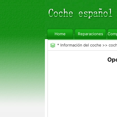
Home
Reparaciones
Comp
*
Información del coche
>>
coc
Opc