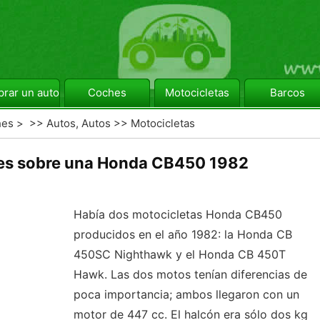
rar un automóvil
Coches
Motocicletas
Barcos
hes
> >>
Autos, Autos
>>
Motocicletas
nes sobre una Honda CB450 1982
Había dos motocicletas Honda CB450
producidos en el año 1982: la Honda CB
450SC Nighthawk y el Honda CB 450T
Hawk. Las dos motos tenían diferencias de
poca importancia; ambos llegaron con un
motor de 447 cc. El halcón era sólo dos kg