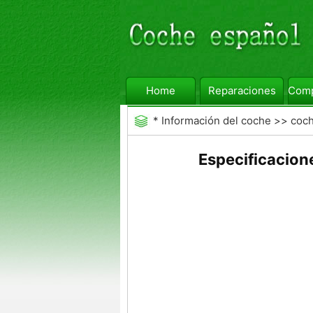
Home
Reparaciones
Comp
*
Información del coche
>>
coc
Especificacio