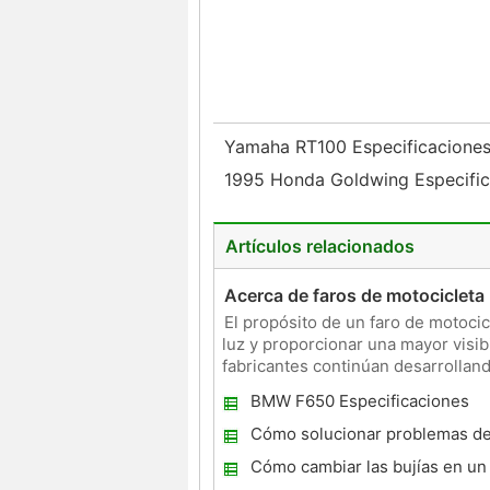
Yamaha RT100 Especificacione
1995 Honda Goldwing Especifi
Artículos relacionados
Acerca de faros de motocicleta
El propósito de un faro de motocic
luz y proporcionar una mayor visib
fabricantes continúan desarrollan
configuraciones y tipos de faros
BMW F650 Especificaciones
Cómo solucionar problemas d
Kawasaki Prairie 650
Cómo cambiar las bujías en un 