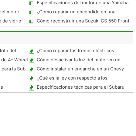
Instrucciones
Especificaciones del motor de una Yamaha
PW50
del motor
¿Cómo reparar un encendido en una
Yamaha PW50
 de vidrio
Cómo reconstruir una Suzuki GS 550 Front
Cilindro Maestro 1980
oto del
¿Cómo reparar los frenos eléctricos
a de 4- Wheel
Cómo desactivar la luz del motor en un
camión Ford
 para la Sub
Cómo instalar un enganche en un Chevy
Silverado
¿Qué es la ley con respecto a los
neumáticos de nieve con clavos?
es
Especificaciones técnicas para el Subaru
WRX STI ProDrive