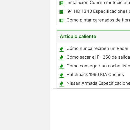
Yamaha V 1100 2006
Instalación Cuerno motocicleta
'94 HD 1340 Especificaciones 
Cómo pintar carenados de fibra
Artículo caliente
Cómo nunca reciben un Radar f
boleto en el correo
Cómo sacar el F- 250 de salid
Drive
Cómo conseguir un coche listo
Cold Zero
Hatchback 1990 KIA Coches
Nissan Armada Especificacion