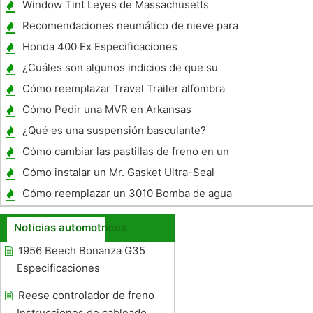
Window Tint Leyes de Massachusetts
Recomendaciones neumático de nieve para
BMW
Honda 400 Ex Especificaciones
¿Cuáles son algunos indicios de que su
vehículo necesita un trabajo de freno?
Cómo reemplazar Travel Trailer alfombra
Cómo Pedir una MVR en Arkansas
¿Qué es una suspensión basculante?
Cómo cambiar las pastillas de freno en un
Jeep Cherokee 1989
Cómo instalar un Mr. Gasket Ultra-Seal
admisión Junta
Cómo reemplazar un 3010 Bomba de agua
Kawasaki Mule
Noticias automotrices
1956 Beech Bonanza G35
Especificaciones
Reese controlador de freno
Instrucciones de cableado