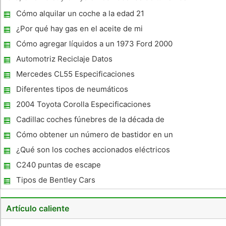
modernos generalmente incluyen dos puertas coupé, sedán
Cómo alquilar un coche a la edad 21
de cuatro puertas, cinco puertas, camionetas, vehículos
deportivos, ca
¿Por qué hay gas en el aceite de mi
Kawasiki Mule 610?
Cómo agregar líquidos a un 1973 Ford 2000
Tractor
Automotriz Reciclaje Datos
Mercedes CL55 Especificaciones
Diferentes tipos de neumáticos
2004 Toyota Corolla Especificaciones
Cadillac coches fúnebres de la década de
1920
Cómo obtener un número de bastidor en un
vehículo
¿Qué son los coches accionados eléctricos
?
C240 puntas de escape
Tipos de Bentley Cars
Artículo caliente