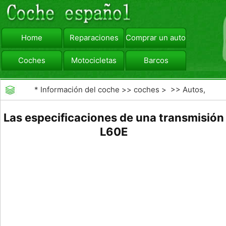
Home
Reparaciones
Comprar un automóvil
Coches
Motocicletas
Barcos
viajar
Camiones
*
Información del coche
>>
coches
> >>
Autos,
Autos
>>
Otros Autos
Las especificaciones de una transmisión
L60E