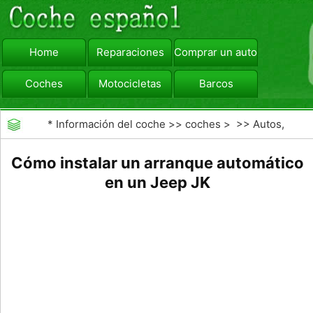
Home
Reparaciones
Comprar un automóvil
Coches
Motocicletas
Barcos
viajar
Camiones
*
Información del coche
>>
coches
> >>
Autos,
Autos
>>
Otros Autos
Cómo instalar un arranque automático
en un Jeep JK