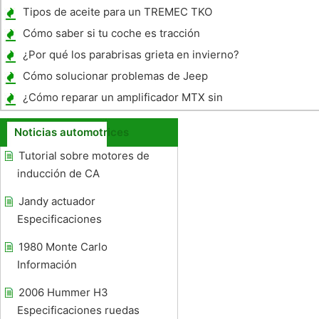
un Mazda Protege 1999
Tipos de aceite para un TREMEC TKO
Cómo saber si tu coche es tracción
delantera o tracción trasera
¿Por qué los parabrisas grieta en invierno?
Cómo solucionar problemas de Jeep
Wrangler Altavoces vehículos Jeep
¿Cómo reparar un amplificador MTX sin
Wrangler
energía
Noticias automotrices
Tutorial sobre motores de
inducción de CA
Jandy actuador
Especificaciones
1980 Monte Carlo
Información
2006 Hummer H3
Especificaciones ruedas