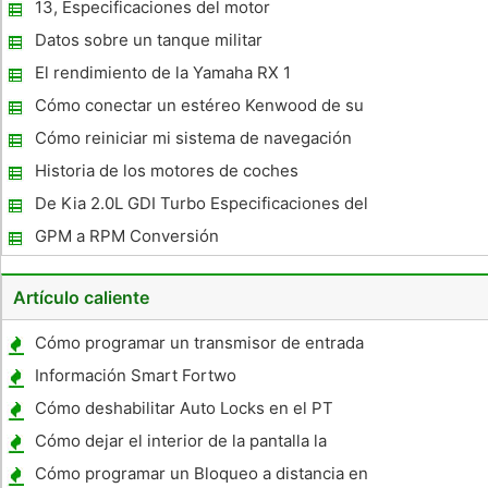
13, Especificaciones del motor
Datos sobre un tanque militar
El rendimiento de la Yamaha RX 1
Cómo conectar un estéreo Kenwood de su
coche
Cómo reiniciar mi sistema de navegación
Lenmark Lexus
Historia de los motores de coches
De Kia 2.0L GDI Turbo Especificaciones del
motor
GPM a RPM Conversión
Artículo caliente
Cómo programar un transmisor de entrada
remota sin llave
Información Smart Fortwo
Cómo deshabilitar Auto Locks en el PT
Cruiser
Cómo dejar el interior de la pantalla la
ventana de coche de congelación
Cómo programar un Bloqueo a distancia en