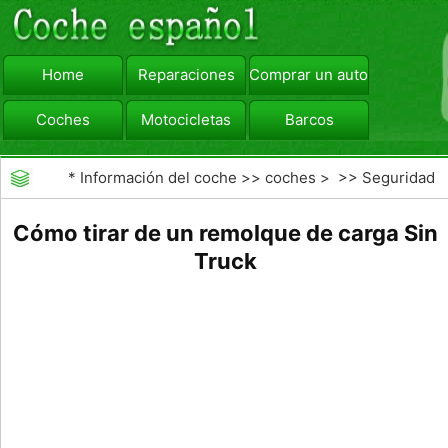
Home
Reparaciones
Comprar un automóvil
Coches
Motocicletas
Barcos
viajar
Camiones
*
Información del coche
>>
coches
> >>
Seguridad
Vial
>>
Driving Safety
Cómo tirar de un remolque de carga Sin
Truck