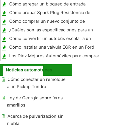
Cómo agregar un bloqueo de entrada
remota sin llave a mi 2006 Saturn Ion
Cómo probar Spark Plug Resistencia del
conductor
Cómo comprar un nuevo conjunto de
neumáticos para un 4x4
¿Cuáles son las especificaciones para un
1987 Ford Bronco ?
Cómo convertir un autobús escolar a un
Bluebird Camper
Cómo instalar una válvula EGR en un Ford
Explorer 2000
Los Diez Mejores Automóviles para comprar
Noticias automotrices
Cómo conectar un remolque
a un Pickup Tundra
Ley de Georgia sobre faros
amarillos
Acerca de pulverización sin
niebla