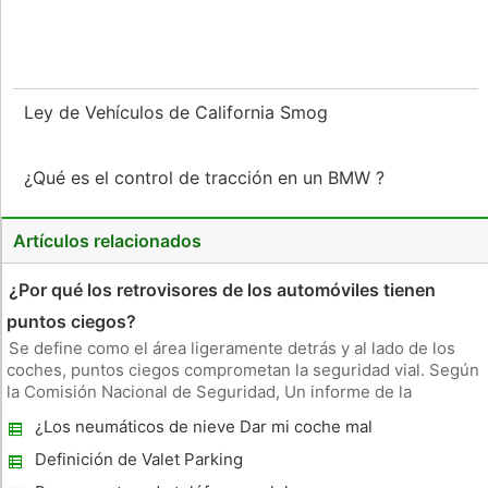
Ley de Vehículos de California Smog
¿Qué es el control de tracción en un BMW ?
Artículos relacionados
¿Por qué los retrovisores de los automóviles tienen
puntos ciegos?
Se define como el área ligeramente detrás y al lado de los
coches, puntos ciegos comprometan la seguridad vial. Según
la Comisión Nacional de Seguridad, Un informe de la
Administración Nacional de Seguridad del Tráfico en
¿Los neumáticos de nieve Dar mi coche mal
Carreteras mostró que el 18 por ciento de los accidentes son
rendimiento de la gasolina
colisiones sidesw
Definición de Valet Parking