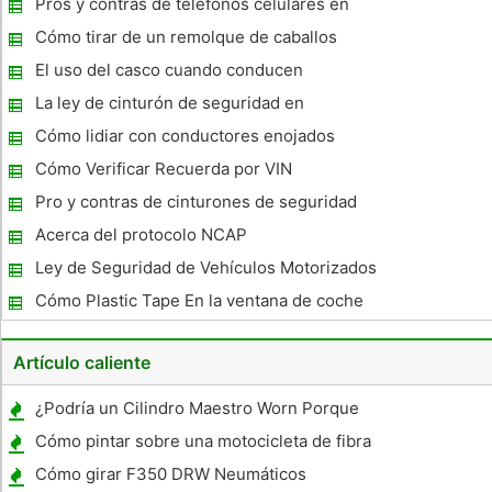
Pros y contras de teléfonos celulares en
Coches
Cómo tirar de un remolque de caballos
El uso del casco cuando conducen
motocicletas
La ley de cinturón de seguridad en
Massachusetts
Cómo lidiar con conductores enojados
Cómo Verificar Recuerda por VIN
Pro y contras de cinturones de seguridad
Acerca del protocolo NCAP
Ley de Seguridad de Vehículos Motorizados
de California CVC
Cómo Plastic Tape En la ventana de coche
de emergencia
Artículo caliente
¿Podría un Cilindro Maestro Worn Porque
una luz de freno de Vamos?
Cómo pintar sobre una motocicleta de fibra
de vidrio
Cómo girar F350 DRW Neumáticos