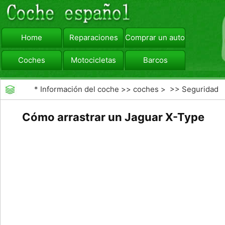
Home
Reparaciones
Comprar un automóvil
Coches
Motocicletas
Barcos
viajar
Camiones
*
Información del coche
>>
coches
> >>
Seguridad
Vial
>>
Consejos de Conducción
Cómo arrastrar un Jaguar X-Type