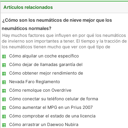
Artículos relacionados
¿Cómo son los neumáticos de nieve mejor que los
neumáticos normales?
Hay muchos factores que influyen en por qué los neumáticos
de invierno son importantes a tener. El tiempo y la tracción de
los neumáticos tienen mucho que ver con qué tipo de
neumático es una mejor elección. Beneficios De acuerdo con
Cómo alquilar un coche específico
la Asociación de Fabricantes de Caucho, neumáticos de
invierno o
Cómo dejar de llamadas garantía del
vehículo
Cómo obtener mejor rendimiento de
combustible de un 454
Nevada Faro Reglamento
Cómo remolque con Overdrive
Cómo conectar su teléfono celular de forma
inalámbrica a través de su radio de coche
Cómo aumentar el MPG en un Prius 2007
Cómo comprobar el estado de una licencia
de conducir de Florida
Cómo arrastrar un Daewoo Nubira