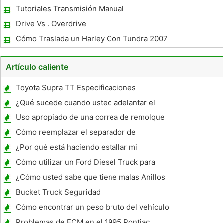
Tutoriales Transmisión Manual
Drive Vs . Overdrive
Cómo Traslada un Harley Con Tundra 2007
Artículo caliente
Toyota Supra TT Especificaciones
¿Qué sucede cuando usted adelantar el
tiempo del árbol de levas?
Uso apropiado de una correa de remolque
Cómo reemplazar el separador de
combustible y agua en un barco
¿Por qué está haciendo estallar mi
carburador ?
Cómo utilizar un Ford Diesel Truck para
correr un inversor para una Casa
¿Cómo usted sabe que tiene malas Anillos
en un Dodge 1500 Ram?
Bucket Truck Seguridad
Cómo encontrar un peso bruto del vehículo
Problemas de ECM en el 1995 Pontiac