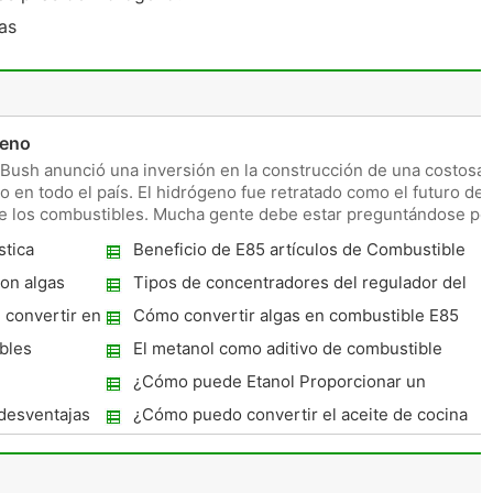
jas
geno
Bush anunció una inversión en la construcción de una costosa
o en todo el país. El hidrógeno fue retratado como el futuro de
de los combustibles. Mucha gente debe estar preguntándose po
stica
Beneficio de E85 artículos de Combustible
Alternativo
on algas
Tipos de concentradores del regulador del
motor
 convertir en
Cómo convertir algas en combustible E85
bles
El metanol como aditivo de combustible
¿Cómo puede Etanol Proporcionar un
combustible fósil alternativa?
 desventajas
¿Cómo puedo convertir el aceite de cocina
en el motor de combustible