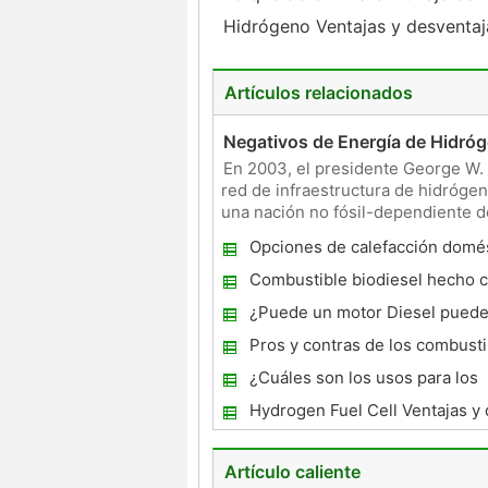
Hidrógeno Ventajas y desventa
Artículos relacionados
Negativos de Energía de Hidró
En 2003, el presidente George W. 
red de infraestructura de hidrógen
una nación no fósil-dependiente 
qué todos los
Opciones de calefacción domé
Combustible biodiesel hecho c
¿Puede un motor Diesel puede
un motor de gas natural?
Pros y contras de los combusti
alternativos para automóviles
¿Cuáles son los usos para los
biocombustibles?
Hydrogen Fuel Cell Ventajas y
Artículo caliente