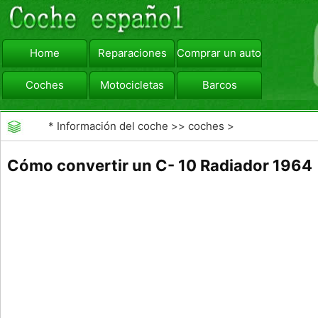
Home
Reparaciones
Comprar un automóvil
Coches
Motocicletas
Barcos
viajar
Camiones
*
Información del coche
>>
coches
>
>>
Reparaciones
>>
Frenos
Cómo convertir un C- 10 Radiador 1964