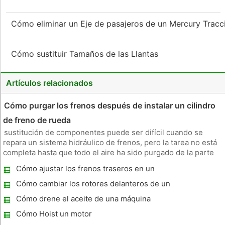
Cómo eliminar un Eje de pasajeros de un Mercury Tracc
Cómo sustituir Tamaños de las Llantas
Artículos relacionados
Cómo purgar los frenos después de instalar un cilindro
de freno de rueda
sustitución de componentes puede ser difícil cuando se
repara un sistema hidráulico de frenos, pero la tarea no está
completa hasta que todo el aire ha sido purgado de la parte
nueva. Aire también puede haber sido introducido a cualquier
Cómo ajustar los frenos traseros en un
punto en el sistema hidráulicamente ligada al cilindro reempla
Honda Accord 1999
Cómo cambiar los rotores delanteros de un
coche Geo Metro 1994
Cómo drene el aceite de una máquina
quitanieves
Cómo Hoist un motor