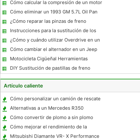
Cómo calcular la compresión de un motor
Cómo eliminar un 1993 GM 5.7L Oil Pan
¿Cómo reparar las pinzas de freno
delantero de un Ford Windstar 2000
Instrucciones para la sustitución de los
rotores en el 1999 Mercury Mystique
¿Cómo y cuándo utilizar Overdrive en un
700-R4 Transmisión
Cómo cambiar el alternador en un Jeep
Cherokee
Motocicleta Cigüeñal Herramientas
Reconstrucción
DIY Sustitución de pastillas de freno
traseras de un Acura
Artículo caliente
Cómo personalizar un camión de rescate
Alternativas a un Mercedes R350
Cómo convertir de plomo a sin plomo
Cómo mejorar el rendimiento de la
Goldwing 1500
Mitsubishi Diamante VR- X Performance