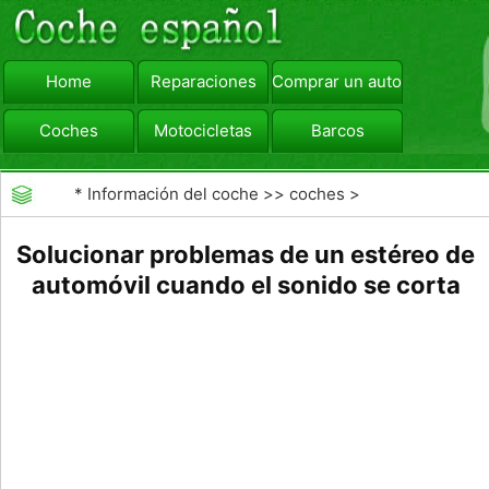
Home
Reparaciones
Comprar un automóvil
Coches
Motocicletas
Barcos
viajar
Camiones
*
Información del coche
>>
coches
>
>>
Reparaciones
>>
Diagnóstico de Averías
Solucionar problemas de un estéreo de
automóvil cuando el sonido se corta