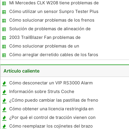
Mustang
Mi Mercedes CLK W208 tiene problemas de
transmisión
Cómo utilizar un sensor Sunpro Tester Plus
Cómo solucionar problemas de los frenos
eléctricos de un remolque de caballos
Solución de problemas de alineación de
dirección
2003 TrailBlazer Fan problemas de
embrague
Cómo solucionar problemas de un
balanceador armónico
Cómo arreglar derretido cables de los faros
en un Mitsubishi Eclipse 2001
Artículo caliente
Cómo desconectar un VIP RS3000 Alarm
Información sobre Struts Coche
¿Cómo puedo cambiar las pastillas de freno
traseras en una Harley-Davidson Sportster
Cómo obtener una licencia restringida en
1987?
California
¿Por qué el control de tracción vienen con
mi Chevy Malibu ?
Cómo reemplazar los cojinetes del brazo