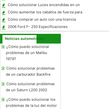
oscilante en un 600 Grizzly
Cómo solucionar Luces encendidas en un
remolque
Cómo aumentar los caballos de fuerza para
un Ford Ranger 2.3L 1997
Cómo comprar un auto con una licencia
provisional
2006 Ford F- 250 Especificaciones
Noticias automotrices
¿Cómo puedo solucionar
problemas de un Malibu
1979?
Cómo solucionar problemas
de un carburador Backfire
Cómo solucionar problemas
de un Saturn L200 2002
¿Cómo puedo solucionar los
problemas de la luz del motor