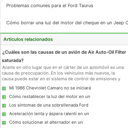
Problemas comunes para el Ford Taurus
Cómo borrar una luz del motor del cheque en un Jeep
Artículos relacionados
¿Cuáles son las causas de un avión de Air Auto-Oil Filter
saturada?
Aceite en otro lugar que en el cárter de un automóvil es una
causa de preocupación. En los vehículos más nuevos, la
causa puede estar en el sistema de control de emisiones y
barata de solucionar. En coches más viejos, el problema es
Mi 1986 Chevrolet Camaro no se iniciará
probablemente más grave. Válvula de PVC El control de la
válvula
Cómo restablecer la luz del motor en un
2001 Lexus IS300
Los síntomas de una sobrellenada Ford
Automatic Transmission
Aceleración lenta y áspera ralentí en un
Mitsubishi Montero 1990
Cómo solucionar el alternador en un