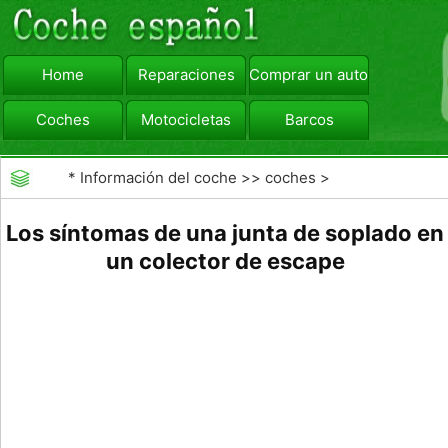
Home
Reparaciones
Comprar un automóvil
Coches
Motocicletas
Barcos
viajar
Camiones
*
Información del coche
>>
coches
>
>>
Reparaciones
>>
Diagnóstico de Averías
Los síntomas de una junta de soplado en
un colector de escape