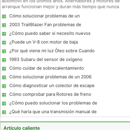
automóvil en los últimos años. Alternadores y motores de
arranque funcionan mejor y duran más tiempo que nunca
antes. Motores de arranque más modernos emplean
Cómo solucionar problemas de un
engranajes de reducción para aumentar la potencia de giro
Chevrolet Beretta
mientras que disminuye el co
2003 TrailBlazer Fan problemas de
embrague
¿Cómo puedo saber si necesito nuevos
fines Tie-Rod?
¿Puede un V-8 con motor de baja
compresión en un cilindro fino trabajo?
¿Por qué viene mi luz Óleo sobre Cuando
tengo un montón de aceite en mi coche?
1993 Subaru del sensor de oxígeno
síntomas
Cómo cuidar de sobrecalentamiento
Cómo solucionar problemas de un 2006
Chevrolet Trailblazer
Cómo diagnosticar un colector de escape
Cracked
Cómo comprobar para Rotores de freno
deformado
¿Cómo puedo solucionar los problemas de
una Triumph TR6 detonaciones por el
¿Qué haría que una transmisión manual de
carburador?
salirse del engranaje?
Artículo caliente