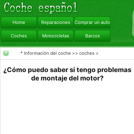
Home
Reparaciones
Comprar un automóvil
Coches
Motocicletas
Barcos
viajar
Camiones
*
Información del coche
>>
coches
>
>>
Reparaciones
>>
Diagnóstico de Averías
¿Cómo puedo saber si tengo problemas
de montaje del motor?