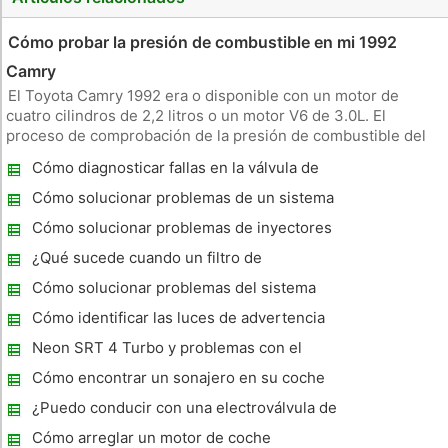
Cómo probar la presión de combustible en mi 1992
Camry
El Toyota Camry 1992 era o disponible con un motor de
cuatro cilindros de 2,2 litros o un motor V6 de 3.0L. El
proceso de comprobación de la presión de combustible del
coche es el mismo en uno u otro modelo. La presión de
Cómo diagnosticar fallas en la válvula de
combustible recomendada para el 1992 Camry es entre 38 y
freno de dosificación
44 psi (libras por pu
Cómo solucionar problemas de un sistema
antirrobo Chrysler Crossfire
Cómo solucionar problemas de inyectores
de combustible cuando no están pulsando
¿Qué sucede cuando un filtro de
combustible está obstruido
Cómo solucionar problemas del sistema
eléctrico en un Mercury Villager
Cómo identificar las luces de advertencia
en un Toyota Camry
Neon SRT 4 Turbo y problemas con el
tabaquismo
Cómo encontrar un sonajero en su coche
¿Puedo conducir con una electroválvula de
cambio Bad
Cómo arreglar un motor de coche