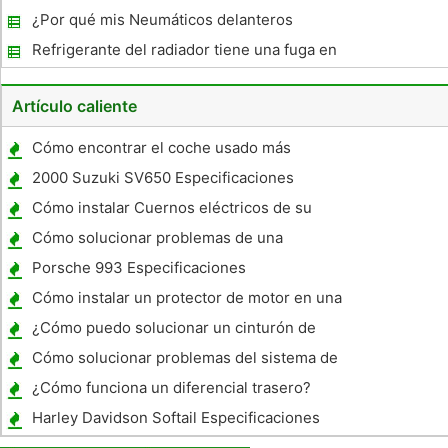
Sputtering
¿Por qué mis Neumáticos delanteros
vibrante
Refrigerante del radiador tiene una fuga en
el aceite
Artículo caliente
Cómo encontrar el coche usado más
confiable
2000 Suzuki SV650 Especificaciones
Cómo instalar Cuernos eléctricos de su
camión
Cómo solucionar problemas de una
apertura a distancia
Porsche 993 Especificaciones
Cómo instalar un protector de motor en una
Sportster
¿Cómo puedo solucionar un cinturón de
seguridad en un Ford Ranger 1992?
Cómo solucionar problemas del sistema de
dirección en un Dodge Intrepid
¿Cómo funciona un diferencial trasero?
Harley Davidson Softail Especificaciones