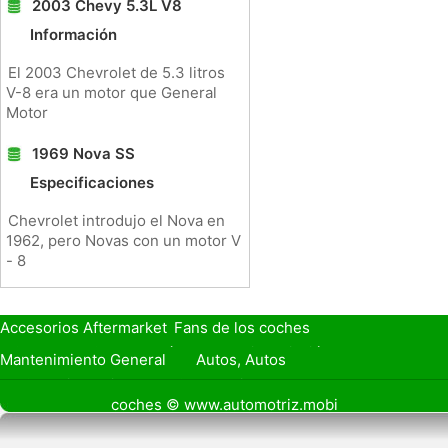
2003 Chevy 5.3L V8
Información
El 2003 Chevrolet de 5.3 litros
V-8 era un motor que General
Motor
1969 Nova SS
Especificaciones
Chevrolet introdujo el Nova en
1962, pero Novas con un motor V
- 8
Accesorios Aftermarket
Fans de los coches
Seguro de Coche
Préstamos y Financiación
Mantenimiento General
Autos, Autos
Seguridad Vial
Combustibles
coches © www.automotriz.mobi
Vender Mi Coche