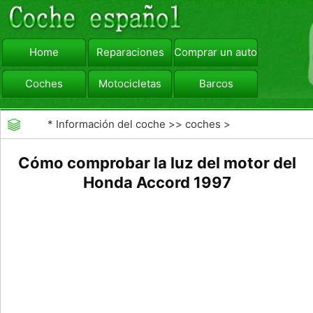
Home
Reparaciones
Comprar un automóvil
Coches
Motocicletas
Barcos
viajar
Camiones
*
Información del coche
>>
coches
>
>>
Reparaciones
>>
Diagnóstico de Averías
Cómo comprobar la luz del motor del
Honda Accord 1997