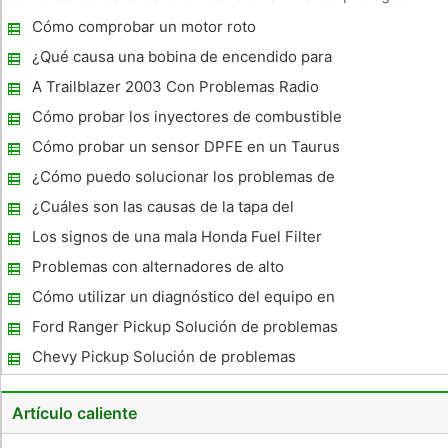
este circuito de subidas de tensión y el interruptor de los
Cómo comprobar un motor roto
faros en la columna de la dirección controla las luces.
Cualquiera
¿Qué causa una bobina de encendido para
fallar?
A Trailblazer 2003 Con Problemas Radio
Cómo probar los inyectores de combustible
en un Buick Park Avenue 3.8L 1994
Cómo probar un sensor DPFE en un Taurus
¿Cómo puedo solucionar los problemas de
un coche Ford CD Player?
¿Cuáles son las causas de la tapa del
distribuidor quemado?
Los signos de una mala Honda Fuel Filter
Problemas con alternadores de alto
amperaje
Cómo utilizar un diagnóstico del equipo en
un F250 2002
Ford Ranger Pickup Solución de problemas
Chevy Pickup Solución de problemas
Artículo caliente