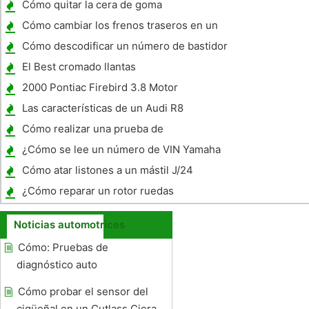
Cómo quitar la cera de goma
Cómo cambiar los frenos traseros en un
Celica
Cómo descodificar un número de bastidor
en un Banshee
El Best cromado llantas
2000 Pontiac Firebird 3.8 Motor
Información
Las características de un Audi R8
Cómo realizar una prueba de
autodiagnóstico en un Jeep Cherokee 1999
¿Cómo se lee un número de VIN Yamaha
Cómo atar listones a un mástil J/24
¿Cómo reparar un rotor ruedas
Noticias automotrices
Cómo: Pruebas de
diagnóstico auto
Cómo probar el sensor del
cigüeñal en un Cutlass Ciera