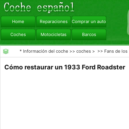
Home
Reparaciones
Comprar un automóvil
Coches
Motocicletas
Barcos
viajar
Camiones
*
Información del coche
>>
coches
> >>
Fans de los
coches
>>
Vintage Cars
Cómo restaurar un 1933 Ford Roadster