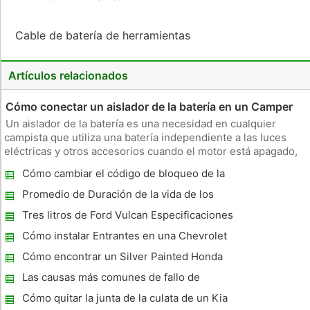
Cable de batería de herramientas
Artículos relacionados
Cómo conectar un aislador de la batería en un Camper
Un aislador de la batería es una necesidad en cualquier
campista que utiliza una batería independiente a las luces
eléctricas y otros accesorios cuando el motor está apagado,
pero se recarga cuando el motor está encendido. Un aislador
Cómo cambiar el código de bloqueo de la
realiza tres funciones: previene la batería de la casa de
puerta en un Lincoln Navigator
contraf
Promedio de Duración de la vida de los
frenos de coches
Tres litros de Ford Vulcan Especificaciones
Cómo instalar Entrantes en una Chevrolet
Silverado 1500 1995
Cómo encontrar un Silver Painted Honda
reemplazo controlador Mirror
Las causas más comunes de fallo de
encendido en un Dodge RAM 1500
Cómo quitar la junta de la culata de un Kia