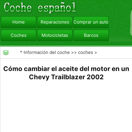
Home
Reparaciones
Comprar un automóvil
Coches
Motocicletas
Barcos
viajar
Camiones
*
Información del coche
>>
coches
>
>>
Mantenimiento General
>>
Mantenimiento de
Cómo cambiar el aceite del motor en un
coches General
Chevy Trailblazer 2002