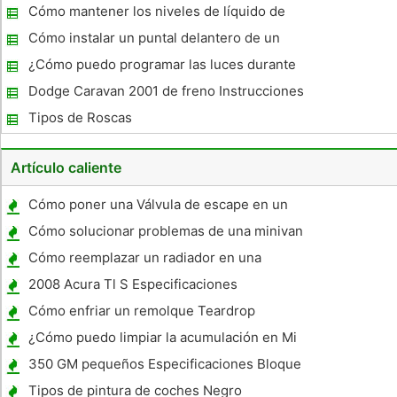
Sportage
Cómo mantener los niveles de líquido de
dirección asistida en un Hyundai Sonata
Cómo instalar un puntal delantero de un
Ford Mustang 1998
¿Cómo puedo programar las luces durante
el día en un Pontiac GTP 2001 ?
Dodge Caravan 2001 de freno Instrucciones
de instalación Pad
Tipos de Roscas
Artículo caliente
Cómo poner una Válvula de escape en un
Supercharger
Cómo solucionar problemas de una minivan
Chrysler que no arranca
Cómo reemplazar un radiador en una
Lincoln Navigator
2008 Acura Tl S Especificaciones
Cómo enfriar un remolque Teardrop
¿Cómo puedo limpiar la acumulación en Mi
cromado llantas ?
350 GM pequeños Especificaciones Bloque
Tipos de pintura de coches Negro