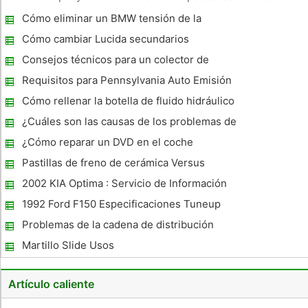
BorgWarner T-10, la transmisión recibió su nombre de la
Cómo eliminar un BMW tensión de la
ubicación de su placa de acceso, en la parte superior de la
manguera Dirección
carcasa pr
Cómo cambiar Lucida secundarios
bombillas
Consejos técnicos para un colector de
admisión
Requisitos para Pennsylvania Auto Emisión
Inspección
Cómo rellenar la botella de fluido hidráulico
de un Rover 214 Cabriolet
¿Cuáles son las causas de los problemas de
inicio de coches?
¿Cómo reparar un DVD en el coche
Pastillas de freno de cerámica Versus
asbesto Pastillas
2002 KIA Optima : Servicio de Información
1992 Ford F150 Especificaciones Tuneup
Problemas de la cadena de distribución
Martillo Slide Usos
Artículo caliente