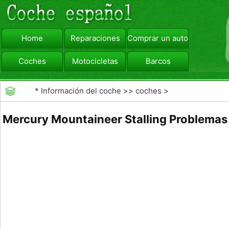
Home
Reparaciones
Comprar un automóvil
Coches
Motocicletas
Barcos
viajar
Camiones
*
Información del coche
>>
coches
>
>>
Mantenimiento General
>>
Mantenimiento de
Mercury Mountaineer Stalling Problemas
coches General