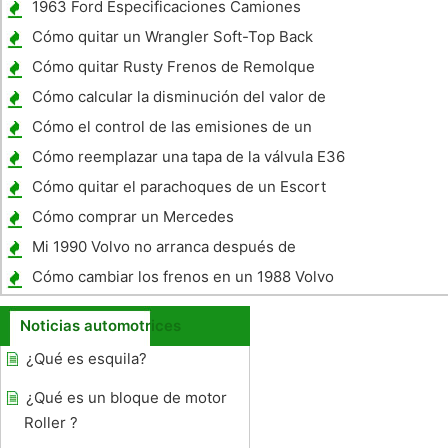
1963 Ford Especificaciones Camiones
Cómo quitar un Wrangler Soft-Top Back
Window Jeep
Cómo quitar Rusty Frenos de Remolque
Drums
Cómo calcular la disminución del valor de
un Motor Home
Cómo el control de las emisiones de un
carburador funciona
Cómo reemplazar una tapa de la válvula E36
Junta
Cómo quitar el parachoques de un Escort
Cómo comprar un Mercedes
Mi 1990 Volvo no arranca después de
apagarlo
Cómo cambiar los frenos en un 1988 Volvo
240 DL
Noticias automotrices
¿Qué es esquila?
¿Qué es un bloque de motor
Roller ?