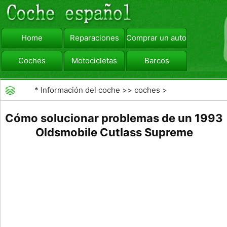
Home
Reparaciones
Comprar un automóvil
Coches
Motocicletas
Barcos
viajar
Camiones
*
Información del coche
>>
coches
>
>>
Mantenimiento General
>>
Mantenimiento de
Cómo solucionar problemas de un 1993
coches General
Oldsmobile Cutlass Supreme