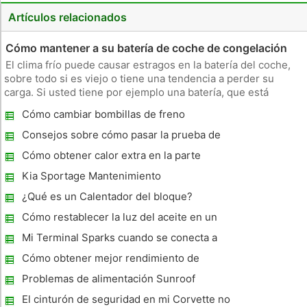
Artículos relacionados
Cómo mantener a su batería de coche de congelación
El clima frío puede causar estragos en la batería del coche,
sobre todo si es viejo o tiene una tendencia a perder su
carga. Si usted tiene por ejemplo una batería, que está
presentado con la clara posibilidad de situación muy
Cómo cambiar bombillas de freno
indeseable: la búsqueda de sí mismo en una fría noche
invernal con un coc
Consejos sobre cómo pasar la prueba de
California Smog
Cómo obtener calor extra en la parte
trasera de mi coche
Kia Sportage Mantenimiento
¿Qué es un Calentador del bloque?
Cómo restablecer la luz del aceite en un
2005 Saturn Vue
Mi Terminal Sparks cuando se conecta a
una batería mensaje
Cómo obtener mejor rendimiento de
combustible en un Subaru Legacy
Problemas de alimentación Sunroof
El cinturón de seguridad en mi Corvette no