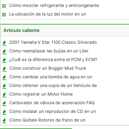
se retirará
Cómo mezclar refrigerante y anticongelante
para temperaturas del desierto
La ubicación de la luz del motor en un
Nissan Pathfinder 92
Artículo caliente
2007 Yamaha V Star 1100 Classic Silverado
Especificaciones del paquete
Cómo reemplazar las bujías en un Liter
Engine 3.5
¿Cuál es la diferencia entre el PCM y ECM?
Cómo construir un Bogger Mud Truck
Cómo cambiar una bomba de agua en un
Chevy Cavalier 1992
Cómo obtener una copia de un Vehículo de
la Florida Título
Cómo registrar un Motor Home
Carburador de válvula de aceleración FAQ
Cómo instalar un reproductor de CD en un
Camaro 1992
Cómo Quítate Rotores de freno de un
Mazda MPV