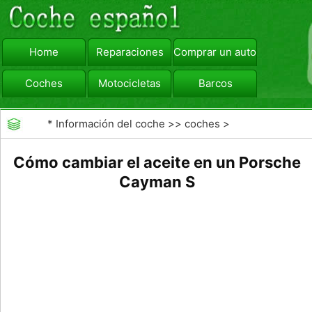
Home
Reparaciones
Comprar un automóvil
Coches
Motocicletas
Barcos
viajar
Camiones
*
Información del coche
>>
coches
>
>>
Mantenimiento General
>>
Cambio de Aceite
Cómo cambiar el aceite en un Porsche
Cayman S