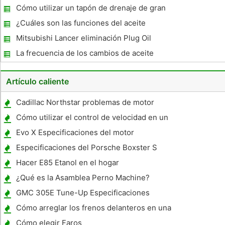
en un Chevy Silverado 2000
Cómo utilizar un tapón de drenaje de gran
tamaño en un camión Ford
¿Cuáles son las funciones del aceite
lubricante?
Mitsubishi Lancer eliminación Plug Oil
La frecuencia de los cambios de aceite
Artículo caliente
Cadillac Northstar problemas de motor
Cómo utilizar el control de velocidad en un
Chevrolet Lumina
Evo X Especificaciones del motor
Especificaciones del Porsche Boxster S
Hacer E85 Etanol en el hogar
¿Qué es la Asamblea Perno Machine?
GMC 305E Tune-Up Especificaciones
Cómo arreglar los frenos delanteros en una
Yamaha ATV
Cómo elegir Faros