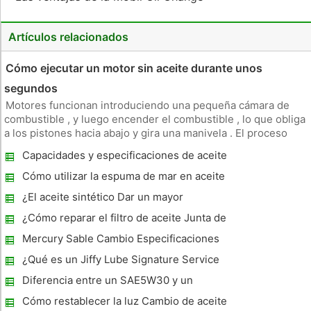
Artículos relacionados
Cómo ejecutar un motor sin aceite durante unos
segundos
Motores funcionan introduciendo una pequeña cámara de
combustible , y luego encender el combustible , lo que obliga
a los pistones hacia abajo y gira una manivela . El proceso
requiere amplia lubricación y refrigeración para asegurar que
Capacidades y especificaciones de aceite
las partes metálicas del motor no urdimbre , doblar o romper .
de un 1996 Ford F350
Cómo utilizar la espuma de mar en aceite
¿El aceite sintético Dar un mayor
rendimiento ?
¿Cómo reparar el filtro de aceite Junta de
Vivienda en un Mercedes- Benz 400E
Mercury Sable Cambio Especificaciones
Aceite
¿Qué es un Jiffy Lube Signature Service
Cambio de aceite ?
Diferencia entre un SAE5W30 y un
SAE10W30
Cómo restablecer la luz Cambio de aceite