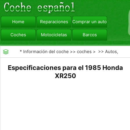
Home
Reparaciones
Comprar un automóvil
Coches
Motocicletas
Barcos
viajar
Camiones
*
Información del coche
>>
coches
> >>
Autos,
Autos
>>
Motocicletas
Especificaciones para el 1985 Honda
XR250