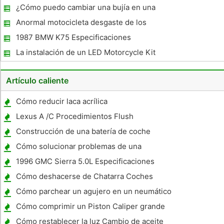
¿Cómo puedo cambiar una bujía en una
Yamaha Road Star ?
Anormal motocicleta desgaste de los
neumáticos
1987 BMW K75 Especificaciones
La instalación de un LED Motorcycle Kit
Artículo caliente
Cómo reducir laca acrílica
Lexus A /C Procedimientos Flush
Construcción de una batería de coche
Cómo solucionar problemas de una
inyección de combustible Diesel
1996 GMC Sierra 5.0L Especificaciones
Cómo deshacerse de Chatarra Coches
Cómo parchear un agujero en un neumático
en un Subaru Outback
Cómo comprimir un Piston Caliper grande
para los frenos de disco en un Honda
Cómo restablecer la luz Cambio de aceite