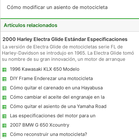
Cómo modificar un asiento de motocicleta
Artículos relacionados
2000 Harley Electra Glide Estándar Especificaciones
La versión de Electra Glide de motocicletas serie FL de
Harley-Davidson se introdujo en 1965. La Electra Glide tomó
su nombre de su gran innovación, un motor de arranque
eléctrico. Para el año modelo 2000, los distintos modelos
1996 Kawasaki KLX 650 Modelo
Electra Glide estaban equipados con un motor Twin Cam 88
Especificaciones
con el montaje
DIY Frame Enderezar una motocicleta
Cómo quitar el carenado en una Hayabusa
2008
Cómo cambiar el aceite del engranaje en la
transmisión de una Harley-Davidson
Cómo quitar el asiento de una Yamaha Road
Star
Las especificaciones del motor para un
1989 Kawasaki ZX7
2007 BMW G 650 Xcountry
Especificaciones
Cómo reconstruir una motocicleta?