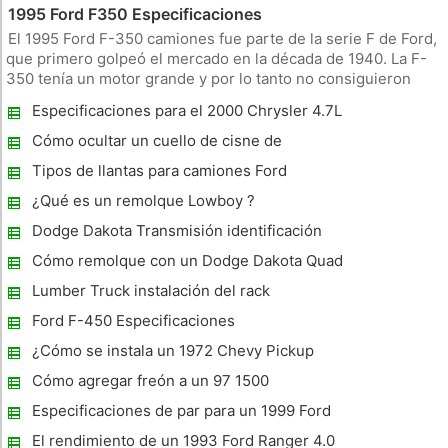
1995 Ford F350 Especificaciones
El 1995 Ford F-350 camiones fue parte de la serie F de Ford,
que primero golpeó el mercado en la década de 1940. La F-
350 tenía un motor grande y por lo tanto no consiguieron
gran rendimiento de la gasolina. Fue rediseñado radicalmente
Especificaciones para el 2000 Chrysler 4.7L
en 1992, y el modelo 1995 refleja esos cambios, así como las
del motor
act
Cómo ocultar un cuello de cisne de
enganche de bola
Tipos de llantas para camiones Ford
¿Qué es un remolque Lowboy ?
Dodge Dakota Transmisión identificación
Cómo remolque con un Dodge Dakota Quad
Cab 4X4 4.7V8
Lumber Truck instalación del rack
Ford F-450 Especificaciones
¿Cómo se instala un 1972 Chevy Pickup
Heater Core?
Cómo agregar freón a un 97 1500
Especificaciones de par para un 1999 Ford
Ranger
El rendimiento de un 1993 Ford Ranger 4.0