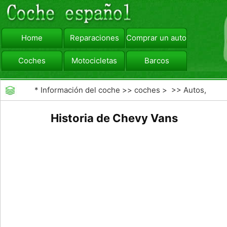
Home
Reparaciones
Comprar un automóvil
Coches
Motocicletas
Barcos
viajar
Camiones
*
Información del coche
>>
coches
> >>
Autos,
Autos
>>
Camiones
Historia de Chevy Vans