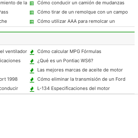
miento de la
Cómo conducir un camión de mudanzas
Pass
Cómo tirar de un remolque con un campo
de Colorado Pickup Chevrolet
che
Cómo utilizar AAA para remolcar un
vehículo
l ventilador
Cómo calcular MPG Fórmulas
móvil
icaciones
¿Qué es un Pontiac WS6?
Las mejores marcas de aceite de motor
ort 1998
Cómo eliminar la transmisión de un Ford
Ranger
conducir
L-134 Especificaciones del motor