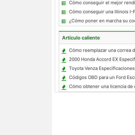
Cómo conseguir el mejor rendi
gasolina en una camioneta
Cómo conseguir una Illinois I-
¿Cómo poner en marcha su co
Artículo caliente
Cómo reemplazar una correa de
en un 1989 Toyota Camry Auto
2000 Honda Accord EX Especif
Toyota Venza Especificaciones
Códigos OBD para un Ford Esc
Cómo obtener una licencia de 
comercial Clase B Permiso