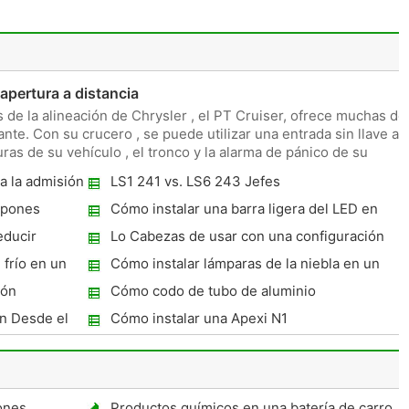
pertura a distancia
 de la alineación de Chrysler , el PT Cruiser, ofrece muchas de
ante. Con su crucero , se puede utilizar una entrada sin llave a
uras de su vehículo , el tronco y la alarma de pánico de su
a la admisión
LS1 241 vs. LS6 243 Jefes
apones
Cómo instalar una barra ligera del LED en
una Dodge Dakota
educir
Lo Cabezas de usar con una configuración
Supercharger
 frío en un
Cómo instalar lámparas de la niebla en un
Jeep Grand Cherokee
ión
Cómo codo de tubo de aluminio
on Desde el
Cómo instalar una Apexi N1
ones
Productos químicos en una batería de carro