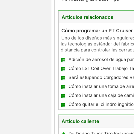
Artículos relacionados
Cómo programar un PT Cruiser a
Uno de los diseños más singulares
las tecnologías estándar del fabric
distancia para controlar las cerrad
llavero.
Adición de aerosol de agua par
a ganar más caballos de fuerza
Cómo LS1 Coil Over Trabajo T
Será estupendo Cargadores R
consumo de gasolina ?
Cómo instalar una toma de aire
Mini Cooper R53
Cómo instalar una caja de cam
Cómo quitar el cilindro ingniti
1970 Chevelle
Artículo caliente
De Dodge Truck Tire Instrucci